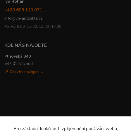
Ivo Rohan
+420 608 110 071
info@lm-autoskla.cz
Po-Pá: 8:00–12:00, 13:00–17:00
KDE NÁS NAJDETE
Plhovská 340
547 01 Náchod
📍 Otevřít navigaci →
Pro základní funkčnost, zpříjemnění používání webu,