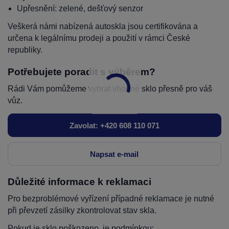
Upřesnění: zelené, dešťový senzor
Veškerá námi nabízená autoskla jsou certifikována a
určena k legálnímu prodeji a použití v rámci České
republiky.
Potřebujete poradit s výběrem?
Rádi Vám pomůžeme vybrat vhodné sklo přesně pro váš
vůz.
Zavolat: +420 608 110 071
Napsat e-mail
Důležité informace k reklamaci
Pro bezproblémové vyřízení případné reklamace je nutné
při převzetí zásilky zkontrolovat stav skla.
Pokud je sklo poškozeno, je podmínkou: