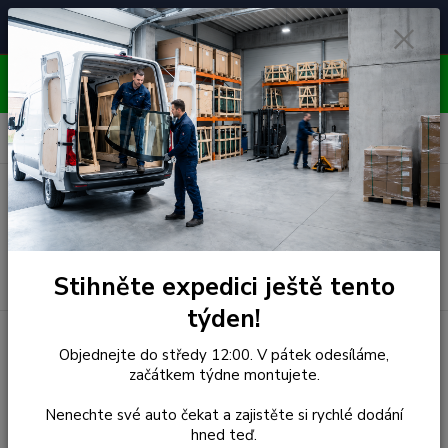
Čelní skla pro
Poradenství
🚘
📞
⭐
4.7/5 (50 recenzí)
unikátní vozy
ZDARMA
OBJEDNÁVEJTE DO STŘEDY 12:00 - KAŽDÝ PÁTEK
EXPEDUJEME!!
0
ks
za
0,00 Kč
Menu
Hledat
Stihněte expedici ještě tento
týden!
Úvod
Alfa Romeo
Čelní Sklo - ALFA ROMEO 147 3D/5D HBK
Objednejte do středy 12:00. V pátek odesíláme,
(r.2000-) - Senzor
začátkem týdne montujete.
Čelní Sklo - ALFA ROMEO
Nenechte své auto čekat a zajistěte si rychlé dodání
hned teď.