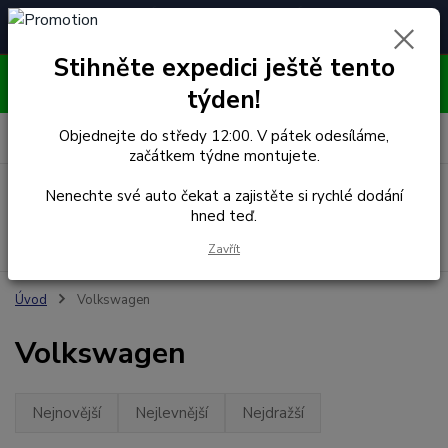
Čelní skla pro
Poradenství
🚘
📞
⭐
4.7/5 (50 recenzí)
unikátní vozy
ZDARMA
Stihněte expedici ještě tento
OBJEDNÁVEJTE DO STŘEDY 12:00 - KAŽDÝ PÁTEK
EXPEDUJEME!!
týden!
0
ks
Objednejte do středy 12:00. V pátek odesíláme,
za
0,00 Kč
začátkem týdne montujete.
Menu
Nenechte své auto čekat a zajistěte si rychlé dodání
hned teď.
Hledat
Zavřít
Úvod
Volkswagen
Volkswagen
Nejnovější
Nejlevnější
Nejdražší