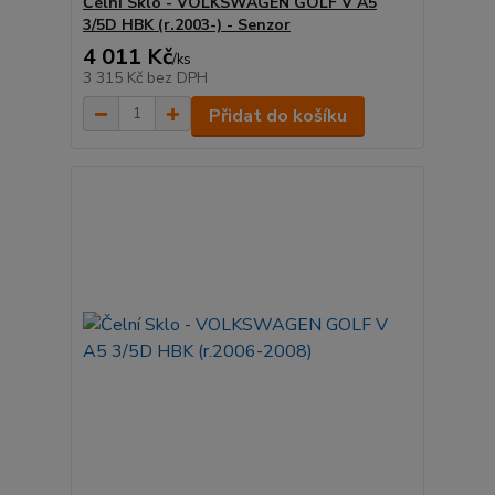
Čelní Sklo - VOLKSWAGEN GOLF V A5
3/5D HBK (r.2003-) - Senzor
4 011 Kč
/
ks
3 315 Kč
bez DPH
Přidat do košíku