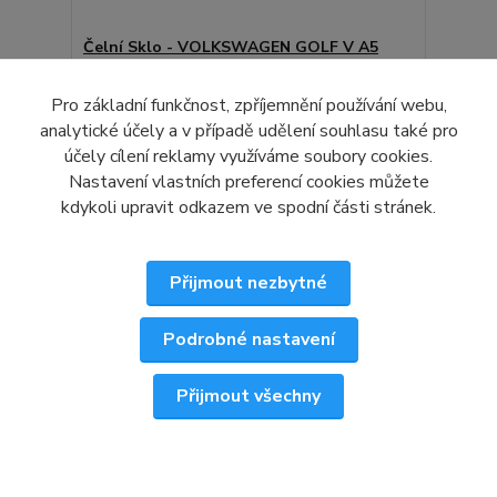
Čelní Sklo - VOLKSWAGEN GOLF V A5
3/5D HBK (r.2006-2008)
3 416 Kč
Pro základní funkčnost, zpříjemnění používání webu,
/
ks
2 823 Kč
bez DPH
analytické účely a v případě udělení souhlasu také pro
účely cílení reklamy využíváme soubory cookies.
Přidat do košíku
Nastavení vlastních preferencí cookies můžete
kdykoli upravit odkazem ve spodní části stránek.
Přijmout nezbytné
Podrobné nastavení
Přijmout všechny
✕
📞 Zavolejte — poradíme ZDARMA