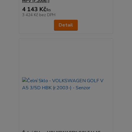
MPV (r.2006-)
4 143 Kč
/
ks
3 424 Kč
bez DPH
Detail