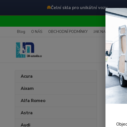
🚘
Čelní skla pro unikátní vozy
O
Blog
O NÁS
OBCHODNÍ PODMÍNKY
JAK NAKUPOVAT
Úvod
B
Acura
Buic
Aixam
Alfa Romeo
Nejnově
Astra
Zobrazuji 
Objed
Audi