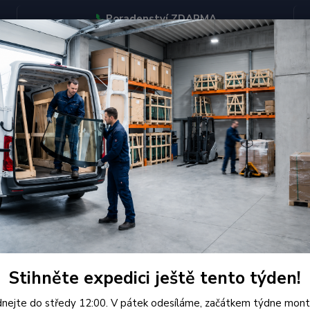
📞
Poradenství ZDARMA
BJEDNÁVEJTE DO STŘEDY 12:00 - KAŽDÝ PÁTEK EXPEDUJEME
KONTAKTY
Hledat
uick
k
jší
Nejlevnější
Nejdražší
Stihněte expedici ještě tento týden!
1-2 z 2
nejte do středy 12:00. V pátek odesíláme, začátkem týdne mont