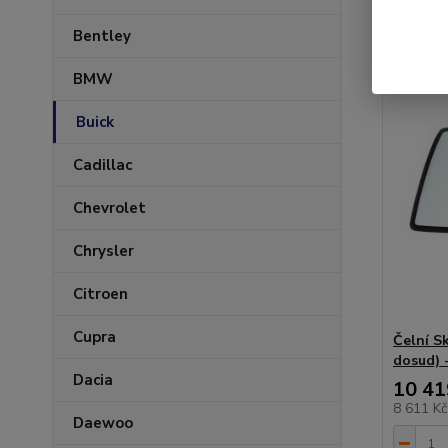
Bentley
BMW
Buick
Cadillac
Chevrolet
Chrysler
Citroen
Cupra
Čelní S
dosud) 
Dacia
10 41
8 611 K
Daewoo