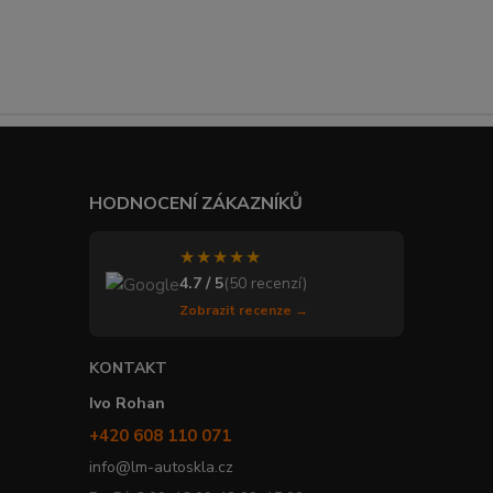
HODNOCENÍ ZÁKAZNÍKŮ
★★★★★
4.7 / 5
(50 recenzí)
Zobrazit recenze →
KONTAKT
Ivo Rohan
+420 608 110 071
info@lm-autoskla.cz