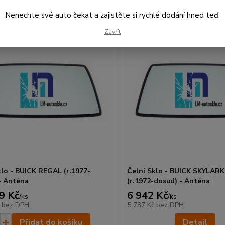
Nenechte své auto čekat a zajistěte si rychlé dodání hned teď.
Zavřít
klo - BUICK REGAL (r.1977-
Čelní Sklo - BUICK SKYLAR
- Anténa
(r.1972-dosud) - Anténa
9 Kč
6 942 Kč
/
ks
/
ks
č
bez DPH
5 737 Kč
bez DPH
Přidat do košíku
Detail