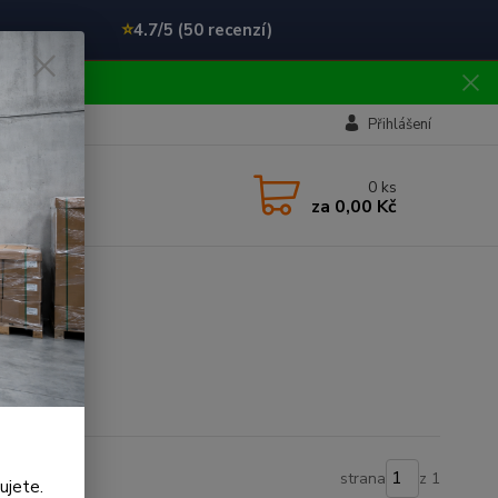
⭐
4.7/5 (50 recenzí)
!!
Přihlášení
0
ks
za
0,00 Kč
strana
z 1
ujete.