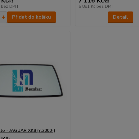
 Kč
7 116 Kč
/
ks
/
ks
č
bez DPH
5 881 Kč
bez DPH
Přidat do košíku
Detail
klo - JAGUAR XK8 (r.2000-)