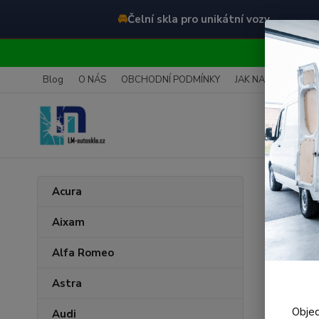
🚘
Čelní skla pro unikátní vozy
O
Blog
O NÁS
OBCHODNÍ PODMÍNKY
JAK NAKUPOVAT
Úvod
J
Acura
Jagu
Aixam
Alfa Romeo
Nejnově
Astra
Zobrazuji 
Objed
Audi