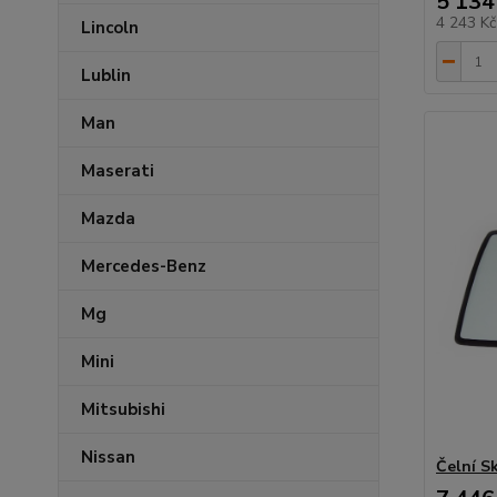
5 134
4 243 K
Lincoln
Lublin
Man
Maserati
Mazda
Mercedes-Benz
Mg
Mini
Mitsubishi
Nissan
Čelní S