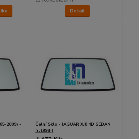
12 769 Kč
bez DPH
šíku
Detail
05-2009) -
Čelní Sklo - JAGUAR XJ8 4D SEDAN
(r.1998-)