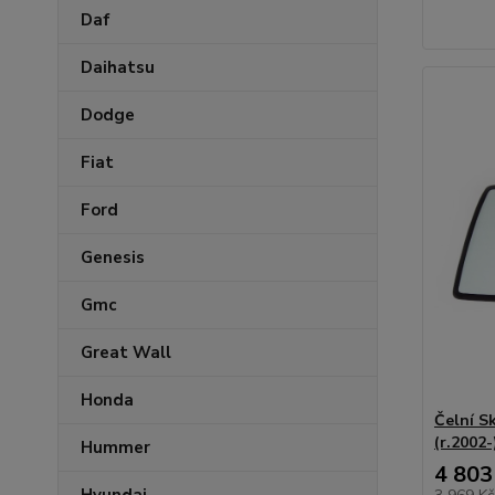
Daf
Daihatsu
Dodge
Fiat
Ford
Genesis
Gmc
Great Wall
Honda
Čelní S
(r.2002-
Hummer
4 803