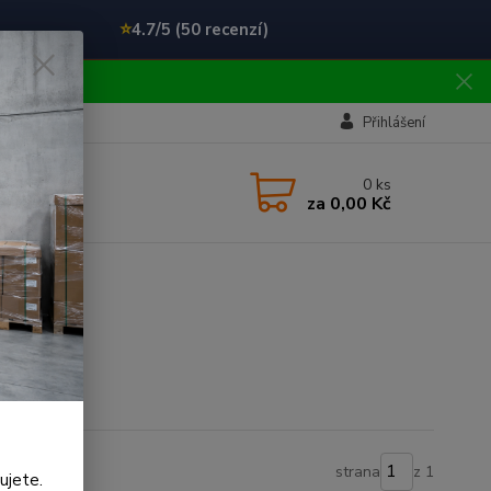
⭐
4.7/5 (50 recenzí)
!!
Přihlášení
0
ks
za
0,00 Kč
strana
z 1
ujete.