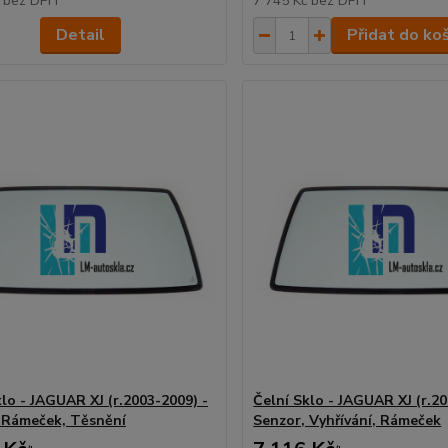
č
bez DPH
7 745 Kč
bez DPH
Detail
Přidat do ko
klo - JAGUAR XJ (r.2003-2009) -
Čelní Sklo - JAGUAR XJ (r.20
 Rámeček, Těsnění
Senzor, Vyhřívání, Rámeček