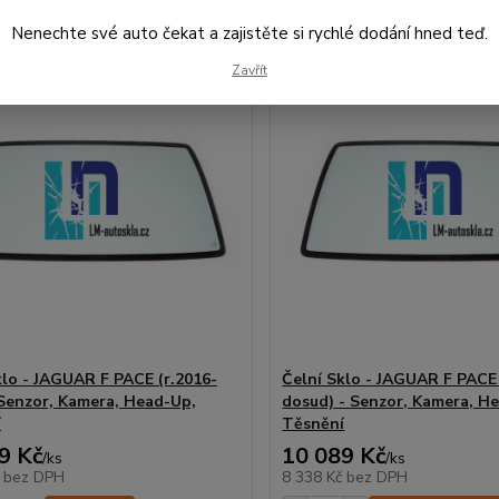
Nenechte své auto čekat a zajistěte si rychlé dodání hned teď.
Zavřít
klo - JAGUAR F PACE (r.2016-
Čelní Sklo - JAGUAR F PACE 
 Senzor, Kamera, Head-Up,
dosud) - Senzor, Kamera, H
í
Těsnění
9 Kč
10 089 Kč
/
ks
/
ks
č
bez DPH
8 338 Kč
bez DPH