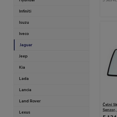
Hyundai
3 969 K
Infiniti
Isuzu
Iveco
Jaguar
Jeep
Kia
Lada
Lancia
Land Rover
Čelní S
Senzor,
Lexus