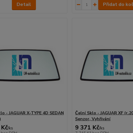
Detail
Přidat do ko
klo - JAGUAR X-TYPE 4D SEDAN
Čelní Sklo - JAGUAR XF (r.2
)
Senzor, Vyhřívání
 Kč
9 371 Kč
/
ks
/
ks