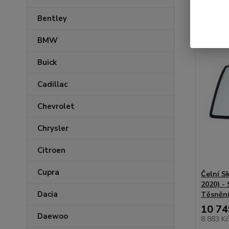
Bentley
BMW
Buick
Cadillac
Chevrolet
Chrysler
Citroen
Cupra
Čelní S
2020) -
Dacia
Těsněn
10 74
Daewoo
8 883 K