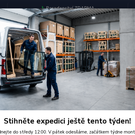
📞
Poradenství ZDARMA
BJEDNÁVEJTE DO STŘEDY 12:00 - KAŽDÝ PÁTEK EXPEDUJEME
KONTAKTY
Hledat
aguar
ar
jší
Nejlevnější
Nejdražší
Stihněte expedici ještě tento týden!
1-10 z 10
nejte do středy 12:00. V pátek odesíláme, začátkem týdne mont