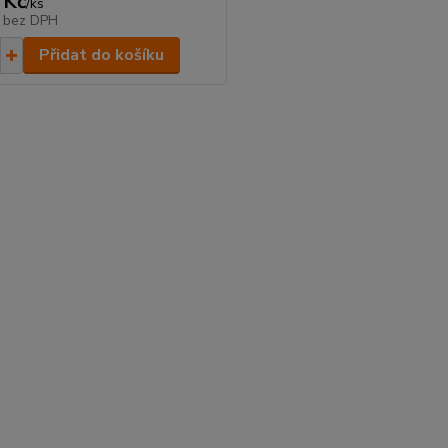
 Kč
/
ks
č
bez DPH
Přidat do košíku