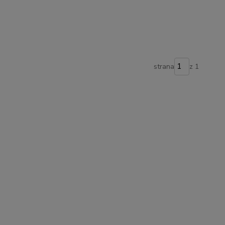
strana
z 1