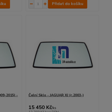
šíku
Přidat do košíku
009-2015) -
Čelní Sklo - JAGUAR XJ (r.2003-)
15 450 Kč
/
ks