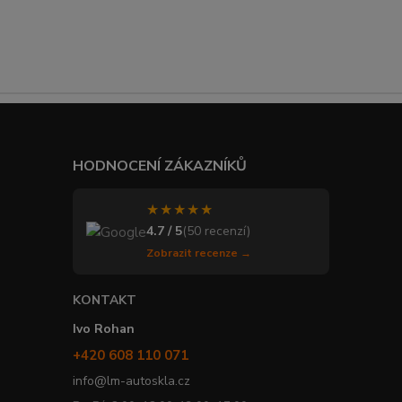
HODNOCENÍ ZÁKAZNÍKŮ
★★★★★
4.7 / 5
(50 recenzí)
Zobrazit recenze →
KONTAKT
Ivo Rohan
+420 608 110 071
info@lm-autoskla.cz