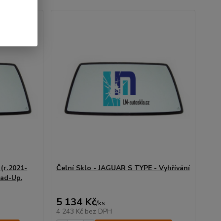
(r.2021-
Čelní Sklo - JAGUAR S TYPE - Vyhřívání
ead-Up,
5 134 Kč
/
ks
4 243 Kč
bez DPH