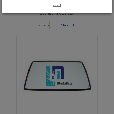
Nejnovější
Nejlevnější
Nejdražší
Zavřít
Zobrazuji 1-72 z 110
strana
z 2
další