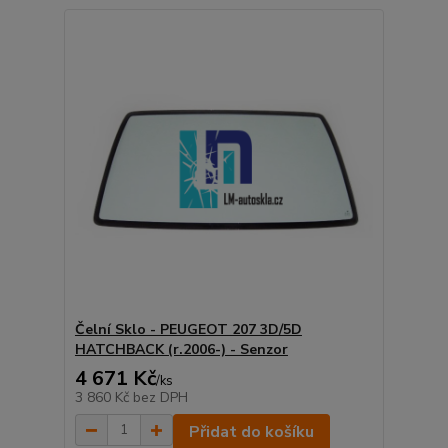
Čelní Sklo - PEUGEOT 207 3D/5D
HATCHBACK (r.2006-) - Senzor
4 671 Kč
/
ks
3 860 Kč
bez DPH
Přidat do košíku