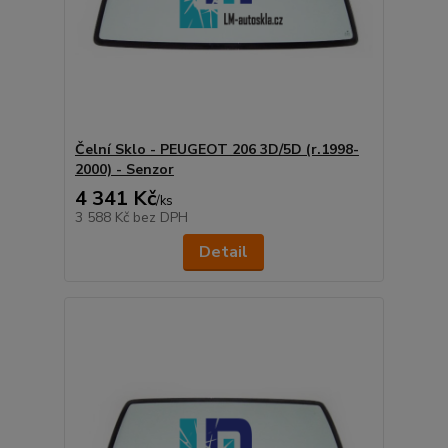
Čelní Sklo - PEUGEOT 206 3D/5D (r.1998-
2000) - Senzor
4 341 Kč
/
ks
3 588 Kč
bez DPH
Detail