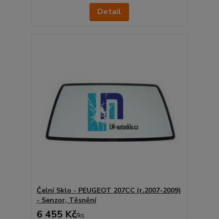
Detail
Čelní Sklo - PEUGEOT 207CC (r.2007-2009)
- Senzor, Těsnění
6 455 Kč
/
ks