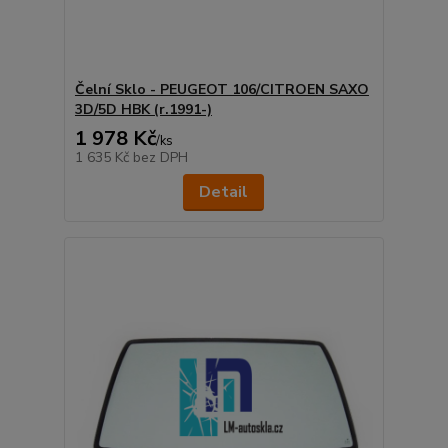
Čelní Sklo - PEUGEOT 106/CITROEN SAXO
3D/5D HBK (r.1991-)
1 978 Kč
/
ks
1 635 Kč
bez DPH
Detail