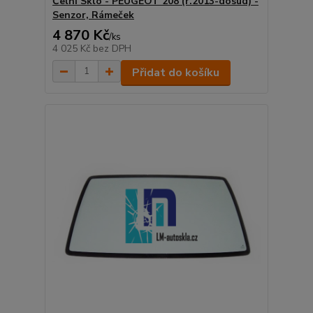
Čelní Sklo - PEUGEOT 208 (r.2013-dosud) -
Senzor, Rámeček
4 870 Kč
/
ks
4 025 Kč
bez DPH
Přidat do košíku