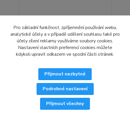
Čelní Sklo - PEUGEOT 208 - Bez rámečku
4 635 Kč
Pro základní funkčnost, zpříjemnění používání webu,
/
ks
3 831 Kč
bez DPH
analytické účely a v případě udělení souhlasu také pro
účely cílení reklamy využíváme soubory cookies.
Detail
Nastavení vlastních preferencí cookies můžete
kdykoli upravit odkazem ve spodní části stránek.
Přijmout nezbytné
Podrobné nastavení
Přijmout všechny
✕
📞 Zavolejte — poradíme ZDARMA