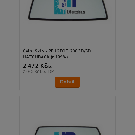
Čelní Sklo - PEUGEOT 206 3D/5D
HATCHBACK (r.1998-)
2 472 Kč
/
ks
2 043 Kč
bez DPH
Detail