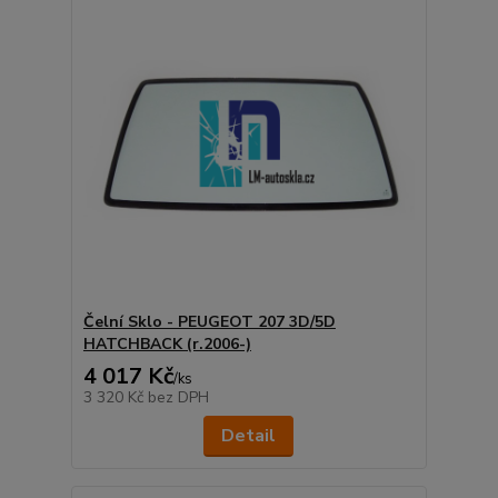
Čelní Sklo - PEUGEOT 207 3D/5D
HATCHBACK (r.2006-)
4 017 Kč
/
ks
3 320 Kč
bez DPH
Detail