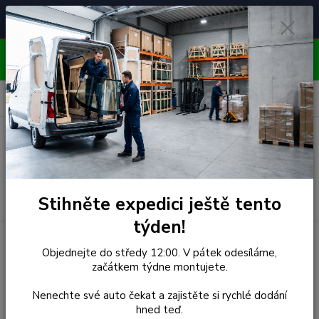
Čelní skla pro
Poradenství
🚘
📞
⭐
4.7/5 (50 recenzí)
unikátní vozy
ZDARMA
OBJEDNÁVEJTE DO STŘEDY 12:00 - KAŽDÝ PÁTEK
EXPEDUJEME!!
0
ks
za
0,00 Kč
Menu
Hledat
Stihněte expedici ještě tento
týden!
Úvod
Peugeot
Objednejte do středy 12:00. V pátek odesíláme,
začátkem týdne montujete.
Peugeot
Nenechte své auto čekat a zajistěte si rychlé dodání
hned teď.