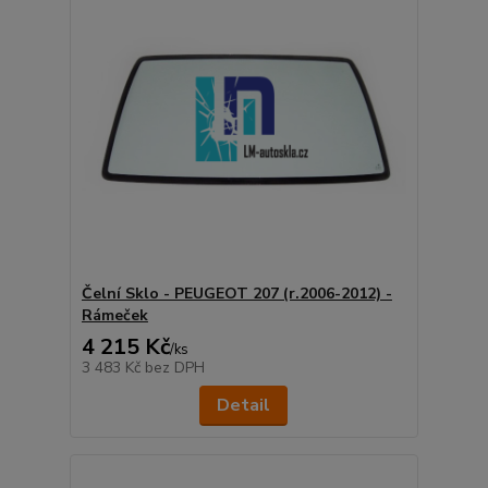
Čelní Sklo - PEUGEOT 207 (r.2006-2012) -
Rámeček
4 215 Kč
/
ks
3 483 Kč
bez DPH
Detail