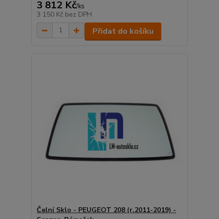
3 812 Kč
/
ks
3 150 Kč
bez DPH
Přidat do košíku
Čelní Sklo - PEUGEOT 208 (r.2011-2019) -