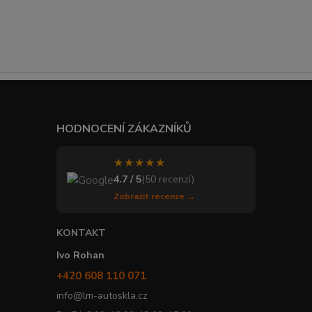
HODNOCENÍ ZÁKAZNÍKŮ
★★★★★
4.7 / 5
(50 recenzí)
Zobrazit recenze →
KONTAKT
Ivo Rohan
+420 608 110 071
info@lm-autoskla.cz