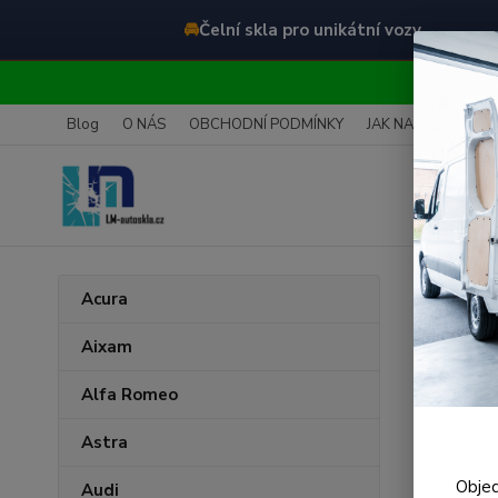
🚘
Čelní skla pro unikátní vozy
O
Blog
O NÁS
OBCHODNÍ PODMÍNKY
JAK NAKUPOVAT
Úvod
Acura
Sma
Aixam
Alfa Romeo
Nejnově
Astra
Zobrazuji 
Objed
Audi