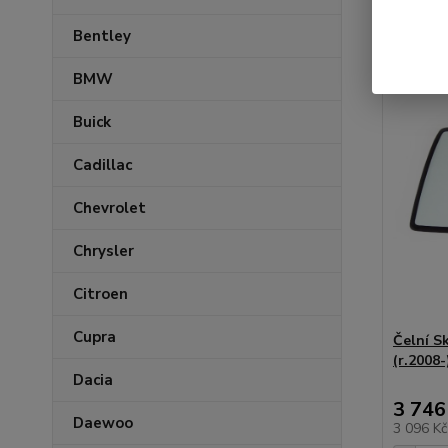
Bentley
BMW
Buick
Cadillac
Chevrolet
Chrysler
Citroen
Cupra
Čelní 
(r.2008-
Dacia
3 746
Daewoo
3 096 K