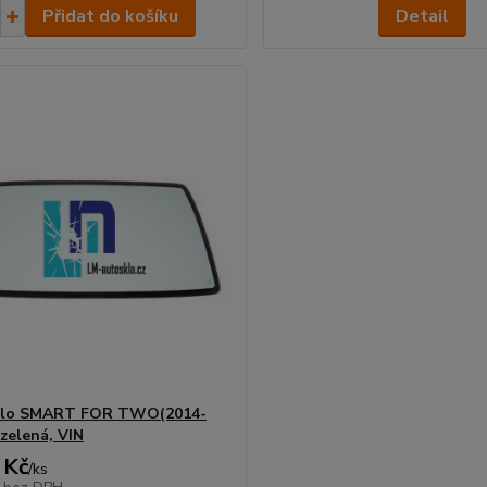
Přidat do košíku
Detail
sklo SMART FOR TWO(2014-
 zelená, VIN
 Kč
/
ks