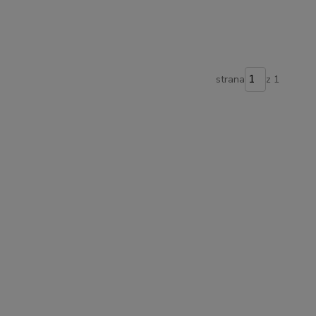
strana
z 1