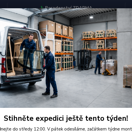
📞
Poradenství ZDARMA
BJEDNÁVEJTE DO STŘEDY 12:00 - KAŽDÝ PÁTEK EXPEDUJEME
KONTAKTY
Hledat
Smart
rt
jší
Nejlevnější
Nejdražší
Stihněte expedici ještě tento týden!
1-4 z 4
nejte do středy 12:00. V pátek odesíláme, začátkem týdne mont