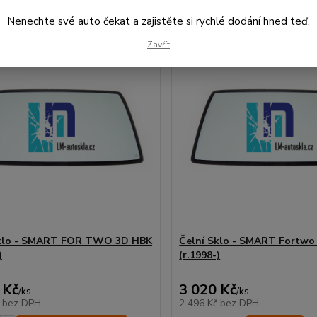
Nenechte své auto čekat a zajistěte si rychlé dodání hned teď.
Zavřít
Sklo - SMART FOR TWO 3D HBK
Čelní Sklo - SMART Fortwo
)
(r.1998-)
 Kč
3 020 Kč
/
ks
/
ks
č
bez DPH
2 496 Kč
bez DPH