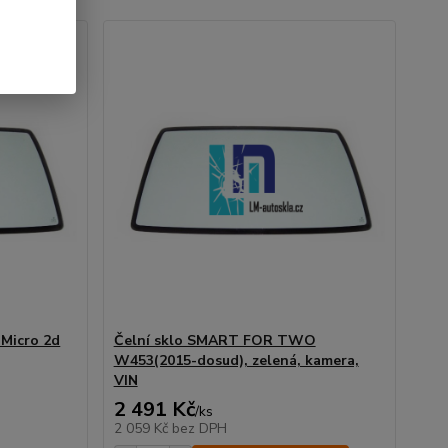
 Micro 2d
Čelní sklo SMART FOR TWO
W453(2015-dosud), zelená, kamera,
VIN
2 491 Kč
/
ks
2 059 Kč
bez DPH