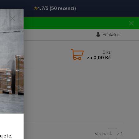
⭐
4.7/5 (50 recenzí)
!!
Přihlášení
0
ks
za
0,00 Kč
strana
z 1
ujete.