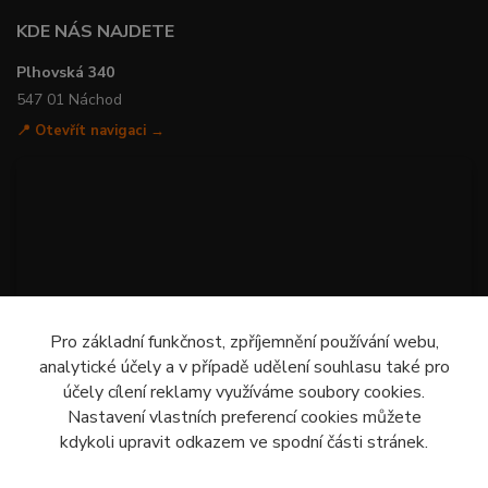
KDE NÁS NAJDETE
Plhovská 340
547 01 Náchod
📍 Otevřít navigaci →
Pro základní funkčnost, zpříjemnění používání webu,
analytické účely a v případě udělení souhlasu také pro
účely cílení reklamy využíváme soubory cookies.
Nastavení vlastních preferencí cookies můžete
kdykoli upravit odkazem ve spodní části stránek.