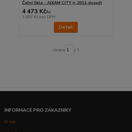
Čelní Sklo - AIXAM CITY (r.2011-dosud)
4 473 Kč
/
ks
3 697 Kč
bez DPH
Detail
strana
z 1
INFORMACE PRO ZÁKAZNÍKY
O nás