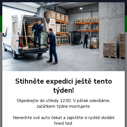
Čelní skla pro
Poradenství
🚘
📞
⭐
4.7/5 (50 recenzí)
unikátní vozy
ZDARMA
OBJEDNÁVEJTE DO STŘEDY 12:00 - KAŽDÝ PÁTEK
EXPEDUJEME!!
0
ks
za
0,00 Kč
Menu
Hledat
Stihněte expedici ještě tento
týden!
Úvod
Aixam
Objednejte do středy 12:00. V pátek odesíláme,
začátkem týdne montujete.
Aixam
Nenechte své auto čekat a zajistěte si rychlé dodání
hned teď.