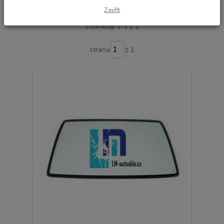
Nejnovější
Nejlevnější
Nejdražší
Zavřít
Zobrazuji 1-1 z 1
strana
z 1