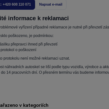
t: +420 608 110 071
Napsat e-mail
ité informace k reklamaci
oblémové vyřízení případné reklamace je nutné při převzetí zási
 sklo poškozeno, je podmínkou:
zásilku přepravci ihned při převzetí
t protokol o poškození
to protokolu není možné reklamaci uznat.
t náhradních autoskel se liší podle typu vozidla, výrobce a ak
 do 14 pracovních dní. O přesném termínu vás budeme informova
zařazeno v kategoriích