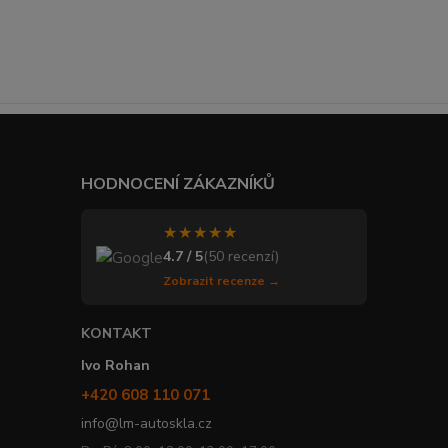
HODNOCENÍ ZÁKAZNÍKŮ
★★★★★
4.7 / 5
(50 recenzí)
Zobrazit recenze →
KONTAKT
Ivo Rohan
+420 608 110 071
info@lm-autoskla.cz