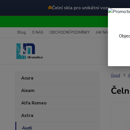
🚘
Čelní skla pro unikátní vozy
O
Blog
O NÁS
OBCHODNÍ PODMÍNKY
JAK NAKUPOVAT
Objed
Úvod
A
Acura
Čeln
Aixam
Alfa Romeo
Astra
Audi