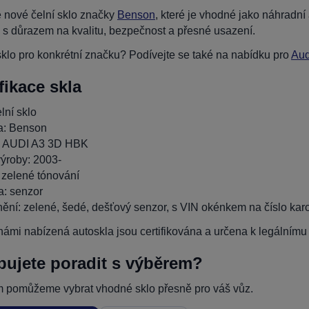
 nové čelní sklo značky
Benson
, které je vhodné jako náhradn
 s důrazem na kvalitu, bezpečnost a přesné usazení.
klo pro konkrétní značku? Podívejte se také na nabídku pro
Aud
fikace skla
lní sklo
a: Benson
: AUDI A3 3D HBK
ýroby: 2003-
 zelené tónování
: senzor
ění: zelené, šedé, dešťový senzor, s VIN okénkem na číslo karose
ámi nabízená autoskla jsou certifikována a určena k legálnímu p
bujete poradit s výběrem?
 pomůžeme vybrat vhodné sklo přesně pro váš vůz.