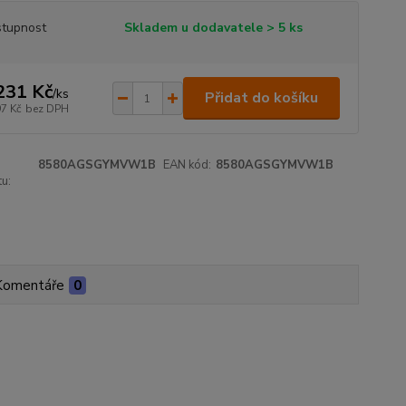
tupnost
Skladem u dodavatele > 5 ks
231 Kč
/
ks
Přidat do košíku
97 Kč
bez DPH
8580AGSGYMVW1B
EAN kód:
8580AGSGYMVW1B
u:
Komentáře
0