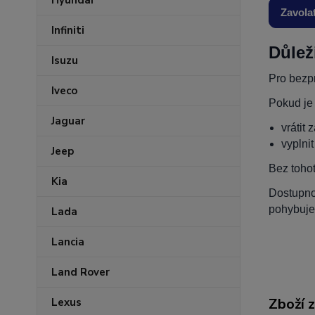
Hyundai
Zavola
Infiniti
Důlež
Isuzu
Pro bezpr
Iveco
Pokud je
Jaguar
vrátit 
vyplni
Jeep
Bez toho
Kia
Dostupnos
pohybuje
Lada
Lancia
Land Rover
Zboží 
Lexus