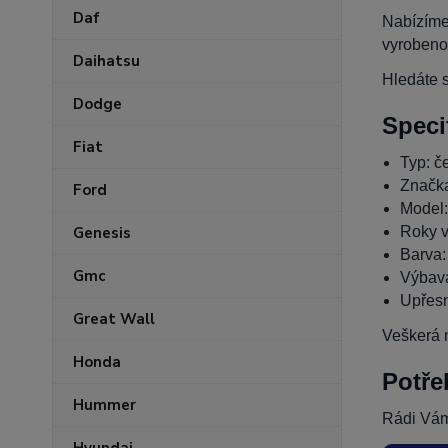
Daf
Nabízíme
vyrobeno
Daihatsu
Hledáte s
Dodge
Speci
Fiat
Typ: če
Značk
Ford
Model
Roky v
Genesis
Barva:
Gmc
Výbava
Upřesn
Great Wall
Veškerá n
Honda
Potře
Hummer
Rádi Vám