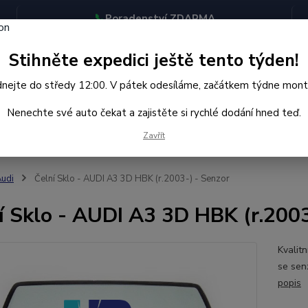
📞
Poradenství ZDARMA
BJEDNÁVEJTE DO STŘEDY 12:00 - KAŽDÝ PÁTEK EXPEDUJEME
Stihněte expedici ještě tento týden!
KONTAKTY
nejte do středy 12:00. V pátek odesíláme, začátkem týdne mont
Nenechte své auto čekat a zajistěte si rychlé dodání hned teď.
Hledat
Zavřít
udi
Čelní Sklo - AUDI A3 3D HBK (r.2003-) - Senzor
í Sklo - AUDI A3 3D HBK (r.2003
Kvalit
se sen
popis