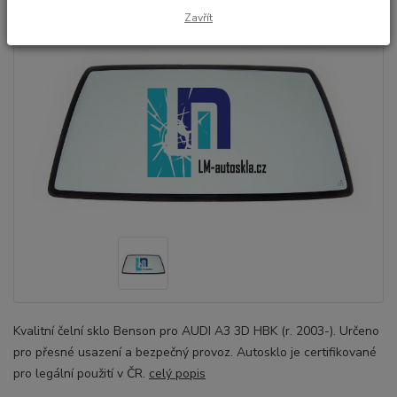
Zavřít
Kvalitní čelní sklo Benson pro AUDI A3 3D HBK (r. 2003-). Určeno
pro přesné usazení a bezpečný provoz. Autosklo je certifikované
pro legální použití v ČR.
celý popis