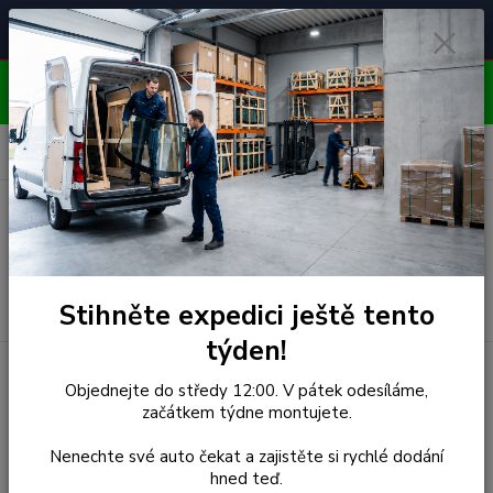
Čelní skla pro
Poradenství
🚘
📞
⭐
4.7/5 (50 recenzí)
unikátní vozy
ZDARMA
OBJEDNÁVEJTE DO STŘEDY 12:00 - KAŽDÝ PÁTEK
EXPEDUJEME!!
0
ks
za
0,00 Kč
Menu
Hledat
Stihněte expedici ještě tento
týden!
Úvod
Audi
Čelní Sklo - AUDI A3 3D HBK (r.2003-)
Objednejte do středy 12:00. V pátek odesíláme,
začátkem týdne montujete.
Čelní Sklo - AUDI A3 3D HBK
Nenechte své auto čekat a zajistěte si rychlé dodání
(r.2003-)
hned teď.