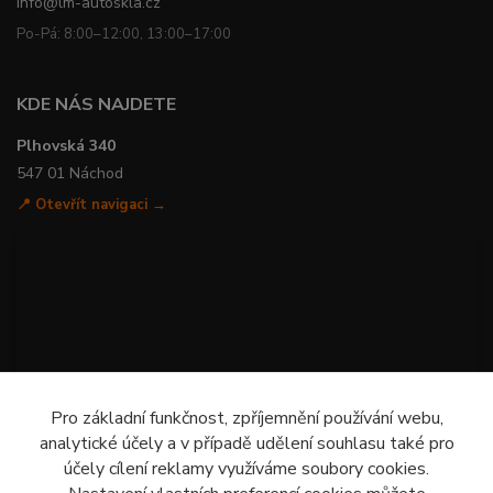
info@lm-autoskla.cz
Po-Pá: 8:00–12:00, 13:00–17:00
KDE NÁS NAJDETE
Plhovská 340
547 01 Náchod
📍 Otevřít navigaci →
Pro základní funkčnost, zpříjemnění používání webu,
analytické účely a v případě udělení souhlasu také pro
účely cílení reklamy využíváme soubory cookies.