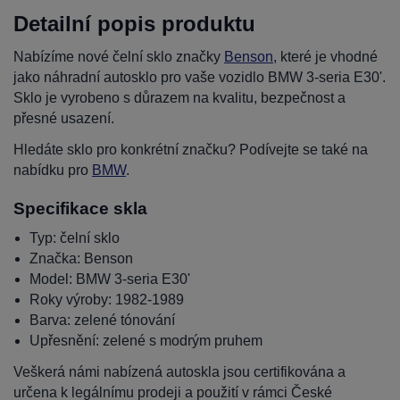
Detailní popis produktu
Nabízíme nové čelní sklo značky
Benson
, které je vhodné
jako náhradní autosklo pro vaše vozidlo BMW 3-seria E30'.
Sklo je vyrobeno s důrazem na kvalitu, bezpečnost a
přesné usazení.
Hledáte sklo pro konkrétní značku? Podívejte se také na
nabídku pro
BMW
.
Specifikace skla
Typ: čelní sklo
Značka: Benson
Model: BMW 3-seria E30'
Roky výroby: 1982-1989
Barva: zelené tónování
Upřesnění: zelené s modrým pruhem
Veškerá námi nabízená autoskla jsou certifikována a
určena k legálnímu prodeji a použití v rámci České