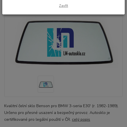
Zavřít
Kvalitní čelní sklo Benson pro BMW 3-seria E30' (r. 1982-1989).
Určeno pro přesné usazení a bezpečný provoz. Autosklo je
certifikované pro legální použití v ČR.
celý popis