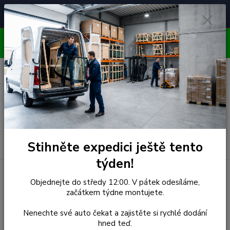
Čelní skla pro
Poradenství
🚘
📞
⭐
4.7/5 (50 recenzí)
unikátní vozy
ZDARMA
OBJEDNÁVEJTE DO STŘEDY 12:00 - KAŽDÝ PÁTEK
EXPEDUJEME!!
0
ks
za
0,00 Kč
Menu
Hledat
Stihněte expedici ještě tento
týden!
Úvod
BMW
Čelní Sklo - BMW 3-seria E30' (r.1982-1989)
Objednejte do středy 12:00. V pátek odesíláme,
začátkem týdne montujete.
Čelní Sklo - BMW 3-seria
Nenechte své auto čekat a zajistěte si rychlé dodání
E30' (r.1982-1989)
hned teď.