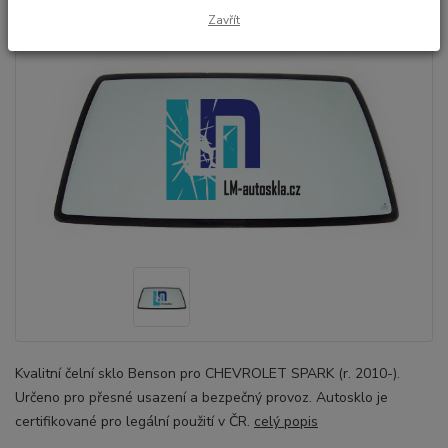
Zavřít
Kvalitní čelní sklo Benson pro CHEVROLET SPARK (r. 2010-).
Určeno pro přesné usazení a bezpečný provoz. Autosklo je
certifikované pro legální použití v ČR.
celý popis