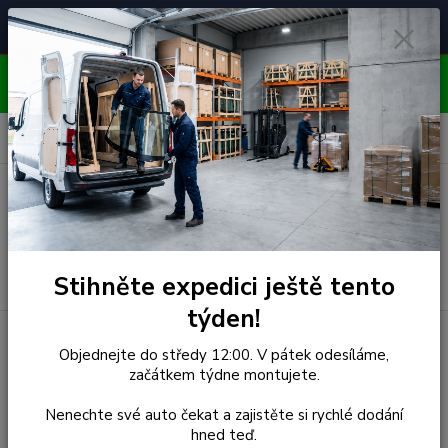
Čelní skla pro
Poradenství
🚘
📞
⭐
4.7/5 (50 recenzí)
unikátní vozy
ZDARMA
OBJEDNÁVEJTE DO STŘEDY 12:00 - KAŽDÝ PÁTEK
EXPEDUJEME!!
0
ks
za
0,00 Kč
Menu
Hledat
Stihněte expedici ještě tento
týden!
Úvod
Chevrolet
Čelní Sklo - CHEVROLET SPARK (r.2010-)
Objednejte do středy 12:00. V pátek odesíláme,
začátkem týdne montujete.
Čelní Sklo - CHEVROLET
Nenechte své auto čekat a zajistěte si rychlé dodání
SPARK (r.2010-)
hned teď.