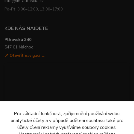
info@lm-autoskla.cz
Po-Pá: 8:00–12:00, 13:00–17:00
KDE NÁS NAJDETE
Plhovská 340
547 01 Náchod
📍 Otevřít navigaci →
Pro základní funkčnost, zpříjemnění používání webu,
analytické účely a v případě udělení souhlasu také pro
účely cílení reklamy využíváme soubory cookies.