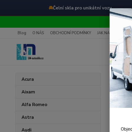
🚘
Čelní skla pro unikátní vozy
O
Blog
O NÁS
OBCHODNÍ PODMÍNKY
JAK NAKUPOVAT
Úvod
C
Acura
Čel
Aixam
CAR
Alfa Romeo
Astra
Objed
Audi