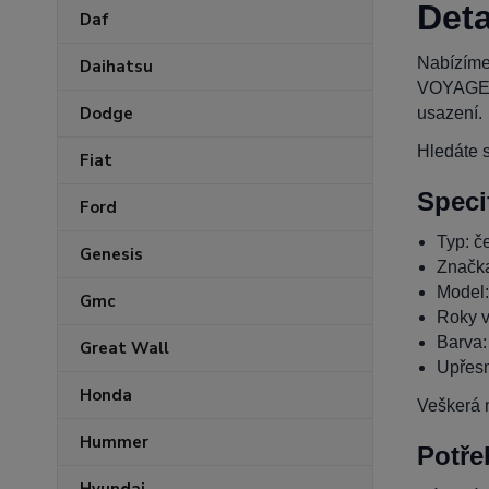
Deta
Daf
Nabízíme
Daihatsu
VOYAGER
Dodge
usazení.
Hledáte s
Fiat
Speci
Ford
Typ: če
Genesis
Značk
Mode
Gmc
Roky v
Barva:
Great Wall
Upřesn
Honda
Veškerá n
Hummer
Potře