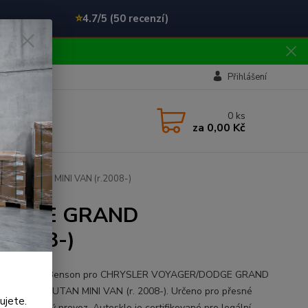
⭐
4.7/5 (50 recenzí)
!!
Přihlášení
0
ks
za
0,00 Kč
W ROUTAN MINI VAN (r.2008-)
/DODGE GRAND
.2008-)
tní čelní sklo Benson pro CHRYSLER VOYAGER/DODGE GRAND
N/VW ROUTAN MINI VAN (r. 2008-). Určeno pro přesné
ujete.
í a bezpečný provoz. Autosklo je certifikované pro legální