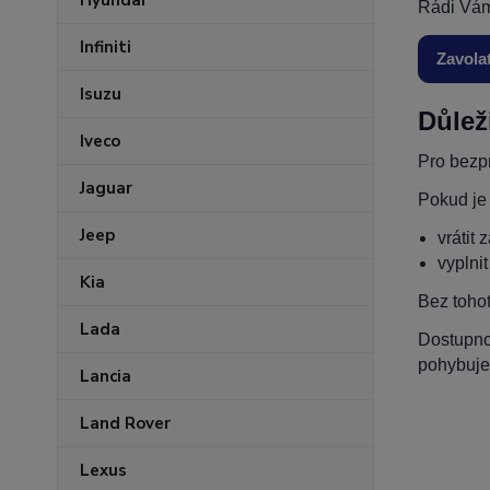
Hyundai
Rádi Vám
Infiniti
Zavola
Isuzu
Důlež
Iveco
Pro bezpr
Jaguar
Pokud je
Jeep
vrátit 
vyplni
Kia
Bez toho
Lada
Dostupnos
pohybuje
Lancia
Land Rover
Lexus