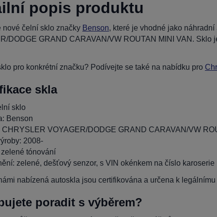
ilní popis produktu
 nové čelní sklo značky
Benson
, které je vhodné jako náhrad
/DODGE GRAND CARAVAN/VW ROUTAN MINI VAN. Sklo je vyro
klo pro konkrétní značku? Podívejte se také na nabídku pro
Chr
fikace skla
lní sklo
a: Benson
l: CHRYSLER VOYAGER/DODGE GRAND CARAVAN/VW ROU
ýroby: 2008-
 zelené tónování
ění: zelené, dešťový senzor, s VIN okénkem na číslo karoserie
ámi nabízená autoskla jsou certifikována a určena k legálnímu p
bujete poradit s výběrem?