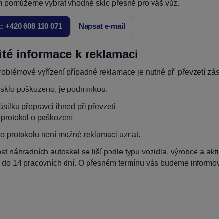
 pomůžeme vybrat vhodné sklo přesně pro váš vůz.
t: +420 608 110 071
Napsat e-mail
ité informace k reklamaci
oblémové vyřízení případné reklamace je nutné při převzetí zási
 sklo poškozeno, je podmínkou:
zásilku přepravci ihned při převzetí
t protokol o poškození
to protokolu není možné reklamaci uznat.
t náhradních autoskel se liší podle typu vozidla, výrobce a ak
 do 14 pracovních dní. O přesném termínu vás budeme informova