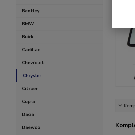
Bentley
BMW
Buick
Cadillac
Chevrolet
Chrysler
Citroen
Cupra
Kompl
Dacia
Komple
Daewoo