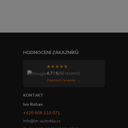
HODNOCENÍ ZÁKAZNÍKŮ
★★★★★
4.7 / 5
(50 recenzí)
Zobrazit recenze →
KONTAKT
Ivo Rohan
+420 608 110 071
info@lm-autoskla.cz