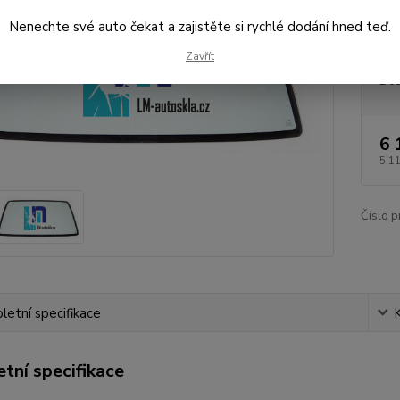
použití
Nenechte své auto čekat a zajistěte si rychlé dodání hned teď.
Zavřít
Dos
6 
5 1
Číslo p
etní specifikace
tní specifikace