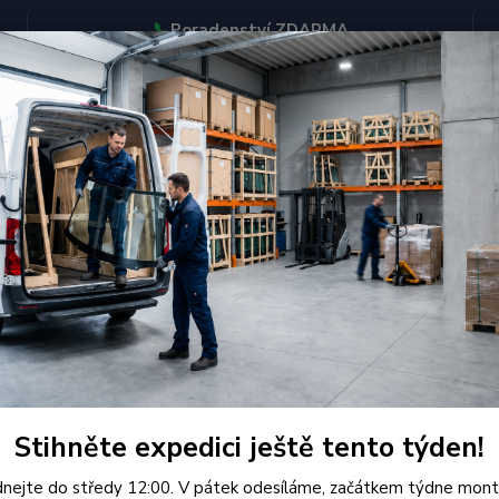
📞
Poradenství ZDARMA
BJEDNÁVEJTE DO STŘEDY 12:00 - KAŽDÝ PÁTEK EXPEDUJEME
KONTAKTY
Hledat
hrysler
Čelní Sklo - CHRYSLER VOYAGER/DODGE GRAND CARAVAN/V
ní Sklo - CHRYSLER VOYAGER
AVAN/VW ROUTAN MINI VAN (r
Stihněte expedici ještě tento týden!
Kvali
CARAVA
nejte do středy 12:00. V pátek odesíláme, začátkem týdne mont
usazen