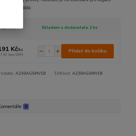
 v ČR.
celý popis
tupnost
Skladem u dodavatele 2 ks
191 Kč
/
ks
Přidat do košíku
17 Kč
bez DPH
roduktu:
A230AGSMV1B
EAN kód:
A230AGSMV1B
Komentáře
0