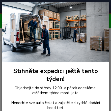
Čelní skla pro
Poradenství
🚘
📞
⭐
4.7/5 (50 recenzí)
unikátní vozy
ZDARMA
OBJEDNÁVEJTE DO STŘEDY 12:00 - KAŽDÝ PÁTEK
EXPEDUJEME!!
0
ks
za
0,00 Kč
Menu
Hledat
Stihněte expedici ještě tento
týden!
Úvod
Citroen
Čelní Sklo - CITROEN AX 3D HBK'86/5D HBK
Objednejte do středy 12:00. V pátek odesíláme,
(r.1988-)
začátkem týdne montujete.
Čelní Sklo - CITROEN AX 3D
Nenechte své auto čekat a zajistěte si rychlé dodání
hned teď.