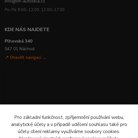
info@lm-autoskla.cz
Po-Pá: 8:00–12:00, 13:00–17:00
KDE NÁS NAJDETE
Plhovská 340
547 01 Náchod
📍 Otevřít navigaci →
Pro základní funkčnost, zpříjemnění používání webu,
analytické účely a v případě udělení souhlasu také pro
účely cílení reklamy využíváme soubory cookies.