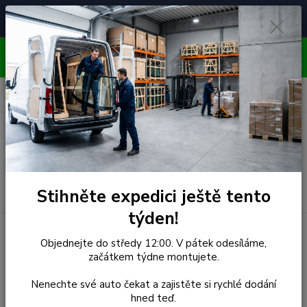
Čelní skla pro
Poradenství
🚘
📞
⭐
4.7/5 (50 recenzí)
unikátní vozy
ZDARMA
OBJEDNÁVEJTE DO STŘEDY 12:00 - KAŽDÝ PÁTEK
EXPEDUJEME!!
0
ks
za
0,00 Kč
Menu
Hledat
Stihněte expedici ještě tento
týden!
Úvod
Citroen
Čelní Sklo - CITROEN DS4 5D HATCHBACK
Objednejte do středy 12:00. V pátek odesíláme,
(r.2012-)
začátkem týdne montujete.
Čelní Sklo - CITROEN DS4
Nenechte své auto čekat a zajistěte si rychlé dodání
hned teď.