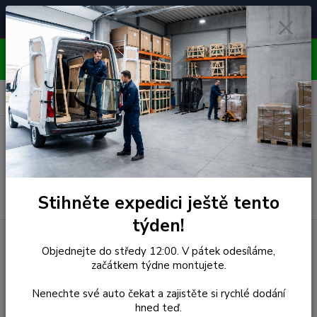
Čelní skla pro
Poradenství
🚘
📞
⭐
4.7/5 (50 recenzí)
unikátní vozy
ZDARMA
OBJEDNÁVEJTE DO STŘEDY 12:00 - KAŽDÝ PÁTEK
EXPEDUJEME!!
0
ks
za
0,00 Kč
Menu
Hledat
Stihněte expedici ještě tento
týden!
Úvod
Daihatsu
Čelní Sklo - DAIHATSU TERIOS 5D SUV
Objednejte do středy 12:00. V pátek odesíláme,
(r.2006-)
začátkem týdne montujete.
Čelní Sklo - DAIHATSU
Nenechte své auto čekat a zajistěte si rychlé dodání
hned teď.