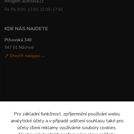
info@lm-autoskla.cz
Po-Pá: 8:00–12:00, 13:00–17:00
KDE NÁS NAJDETE
Plhovská 340
547 01 Náchod
📍 Otevřít navigaci →
Pro základní funkčnost, zpříjemnění používání webu,
analytické účely a v případě udělení souhlasu také pro
účely cílení reklamy využíváme soubory cookies.