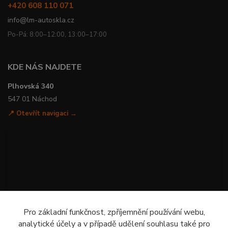
+420 608 110 071
info@lm-autoskla.cz
Po-Pá: 8:00–12:00, 13:00–17:00
KDE NÁS NAJDETE
Plhovská 340
547 01 Náchod
📍 Otevřít navigaci →
Pro základní funkčnost, zpříjemnění používání webu,
analytické účely a v případě udělení souhlasu také pro