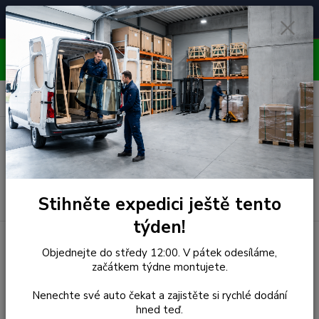
Čelní skla pro
Poradenství
🚘
📞
⭐
4.7/5 (50 recenzí)
unikátní vozy
ZDARMA
OBJEDNÁVEJTE DO STŘEDY 12:00 - KAŽDÝ PÁTEK
EXPEDUJEME!!
0
ks
za
0,00 Kč
Menu
Hledat
Stihněte expedici ještě tento
týden!
Úvod
Dodge
Čelní Sklo - DODGE DURANGO 4D UTILITY
Objednejte do středy 12:00. V pátek odesíláme,
(r.1998-1999)
začátkem týdne montujete.
Čelní Sklo - DODGE
Nenechte své auto čekat a zajistěte si rychlé dodání
hned teď.