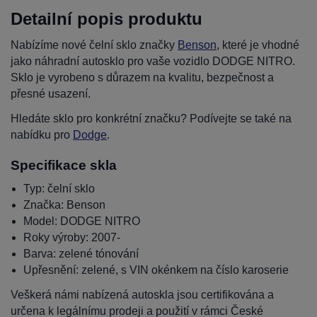
Detailní popis produktu
Nabízíme nové čelní sklo značky
Benson
, které je vhodné
jako náhradní autosklo pro vaše vozidlo DODGE NITRO.
Sklo je vyrobeno s důrazem na kvalitu, bezpečnost a
přesné usazení.
Hledáte sklo pro konkrétní značku? Podívejte se také na
nabídku pro
Dodge
.
Specifikace skla
Typ: čelní sklo
Značka: Benson
Model: DODGE NITRO
Roky výroby: 2007-
Barva: zelené tónování
Upřesnění: zelené, s VIN okénkem na číslo karoserie
Veškerá námi nabízená autoskla jsou certifikována a
určena k legálnímu prodeji a použití v rámci České