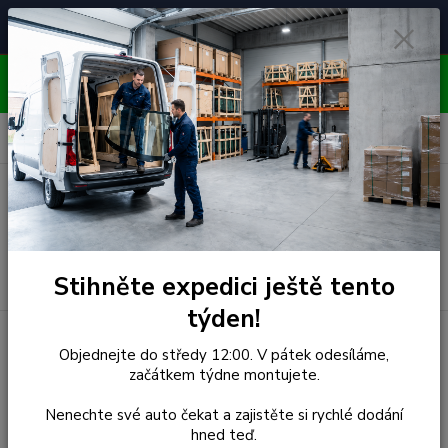
Čelní skla pro
Poradenství
🚘
📞
⭐
4.7/5 (50 recenzí)
unikátní vozy
ZDARMA
OBJEDNÁVEJTE DO STŘEDY 12:00 - KAŽDÝ PÁTEK
EXPEDUJEME!!
0
ks
za
0,00 Kč
Menu
Hledat
Stihněte expedici ještě tento
týden!
Úvod
Dodge
Čelní Sklo - DODGE NITRO (r.2007-)
Objednejte do středy 12:00. V pátek odesíláme,
začátkem týdne montujete.
Čelní Sklo - DODGE NITRO
Nenechte své auto čekat a zajistěte si rychlé dodání
(r.2007-)
hned teď.