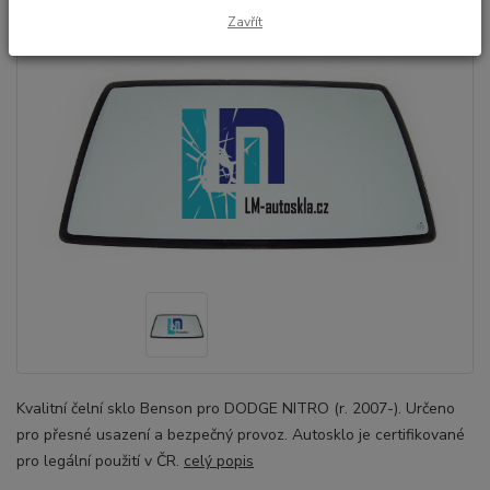
Zavřít
Kvalitní čelní sklo Benson pro DODGE NITRO (r. 2007-). Určeno
pro přesné usazení a bezpečný provoz. Autosklo je certifikované
pro legální použití v ČR.
celý popis