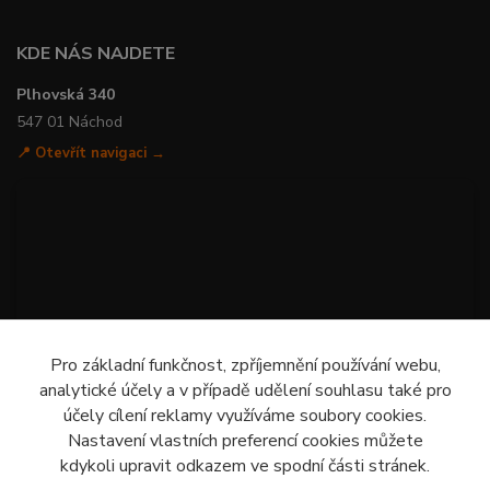
KDE NÁS NAJDETE
Plhovská 340
547 01 Náchod
📍 Otevřít navigaci →
Pro základní funkčnost, zpříjemnění používání webu,
analytické účely a v případě udělení souhlasu také pro
účely cílení reklamy využíváme soubory cookies.
Nastavení vlastních preferencí cookies můžete
kdykoli upravit odkazem ve spodní části stránek.