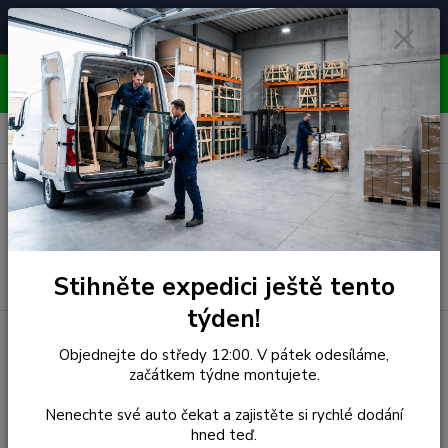
Čelní skla pro
Poradenství
🚘
📞
⭐
4.7/5 (50 recenzí)
unikátní vozy
ZDARMA
OBJEDNÁVEJTE DO STŘEDY 12:00 - KAŽDÝ PÁTEK
EXPEDUJEME!!
0
ks
za
0,00 Kč
Menu
Hledat
Stihněte expedici ještě tento
týden!
Úvod
Fiat
Čelní Sklo - FIAT BARCHETTA CAB (r.1995-)
Objednejte do středy 12:00. V pátek odesíláme,
začátkem týdne montujete.
Čelní Sklo - FIAT
Nenechte své auto čekat a zajistěte si rychlé dodání
BARCHETTA CAB (r.1995-)
hned teď.