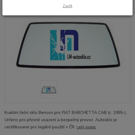
Zavřít
Kvalitní čelní sklo Benson pro FIAT BARCHETTA CAB (r. 1995-).
Určeno pro přesné usazení a bezpečný provoz. Autosklo je
certifikované pro legální použití v ČR.
celý popis