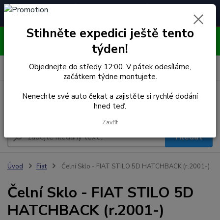
Čelní skla pro
Poradenství
🚘
📞
⭐
4.7/5 (50 recenzí)
unikátní vozy
ZDARMA
Stihněte expedici ještě tento
OBJEDNÁVEJTE DO STŘEDY 12:00 - KAŽDÝ PÁTEK
EXPEDUJEME!!
týden!
0
ks
Objednejte do středy 12:00. V pátek odesíláme,
za
0,00 Kč
začátkem týdne montujete.
Nenechte své auto čekat a zajistěte si rychlé dodání
Menu
hned teď.
Zavřít
Hledat
Úvod
Fiat
Čelní Sklo - FIAT STILO 5D HATCHBACK (r.2001-)
Čelní Sklo - FIAT STILO 5D
HATCHBACK (r.2001-)