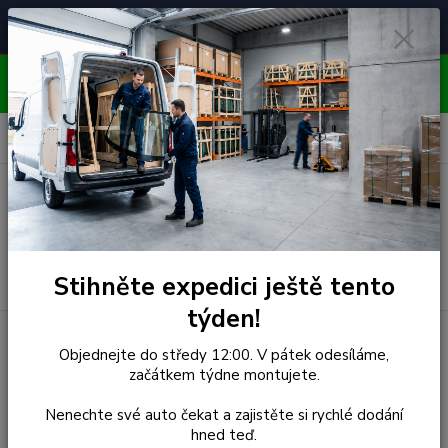
Čelní skla pro
Poradenství
🚘
📞
⭐
4.7/5 (50 recenzí)
unikátní vozy
ZDARMA
OBJEDNÁVEJTE DO STŘEDY 12:00 - KAŽDÝ PÁTEK
EXPEDUJEME!!
0
ks
za
0,00 Kč
Menu
Hledat
Stihněte expedici ještě tento
týden!
Úvod
Honda
Čelní Sklo - HONDA CIVIC COUPE/ 3D
Objednejte do středy 12:00. V pátek odesíláme,
HATCHBACK (r.1998-)
začátkem týdne montujete.
Čelní Sklo - HONDA CIVIC
Nenechte své auto čekat a zajistěte si rychlé dodání
hned teď.