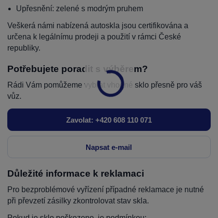
Upřesnění: zelené s modrým pruhem
Veškerá námi nabízená autoskla jsou certifikována a
určena k legálnímu prodeji a použití v rámci České
republiky.
Potřebujete poradit s výběrem?
Rádi Vám pomůžeme vybrat vhodné sklo přesně pro váš
vůz.
Zavolat: +420 608 110 071
Napsat e-mail
Důležité informace k reklamaci
Pro bezproblémové vyřízení případné reklamace je nutné
při převzetí zásilky zkontrolovat stav skla.
Pokud je sklo poškozeno, je podmínkou: