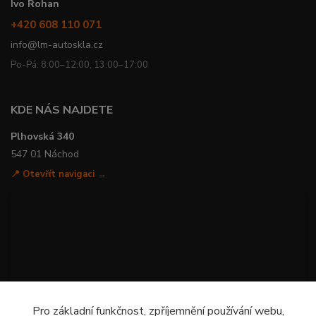
Ivo Rohan
+420 608 110 071
info@lm-autoskla.cz
Po-Pá: 8:00–12:00, 13:00–17:00
KDE NÁS NAJDETE
Plhovská 340
547 01 Náchod
📍 Otevřít navigaci →
Pro základní funkčnost, zpříjemnění používání webu,