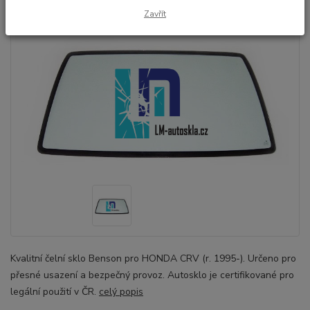
Zavřít
Kvalitní čelní sklo Benson pro HONDA CRV (r. 1995-). Určeno pro
přesné usazení a bezpečný provoz. Autosklo je certifikované pro
legální použití v ČR.
celý popis