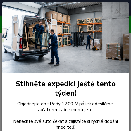
Čelní skla pro
Poradenství
🚘
📞
⭐
4.7/5 (50 recenzí)
unikátní vozy
ZDARMA
OBJEDNÁVEJTE DO STŘEDY 12:00 - KAŽDÝ PÁTEK
EXPEDUJEME!!
0
ks
za
0,00 Kč
Menu
Hledat
Stihněte expedici ještě tento
týden!
Úvod
Honda
Čelní Sklo - HONDA CRV (r.1995-)
Objednejte do středy 12:00. V pátek odesíláme,
začátkem týdne montujete.
Čelní Sklo - HONDA CRV
Nenechte své auto čekat a zajistěte si rychlé dodání
(r.1995-)
hned teď.