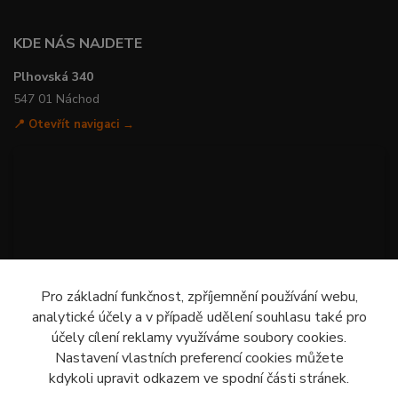
KDE NÁS NAJDETE
Plhovská 340
547 01 Náchod
📍 Otevřít navigaci →
Pro základní funkčnost, zpříjemnění používání webu,
analytické účely a v případě udělení souhlasu také pro
účely cílení reklamy využíváme soubory cookies.
Nastavení vlastních preferencí cookies můžete
kdykoli upravit odkazem ve spodní části stránek.