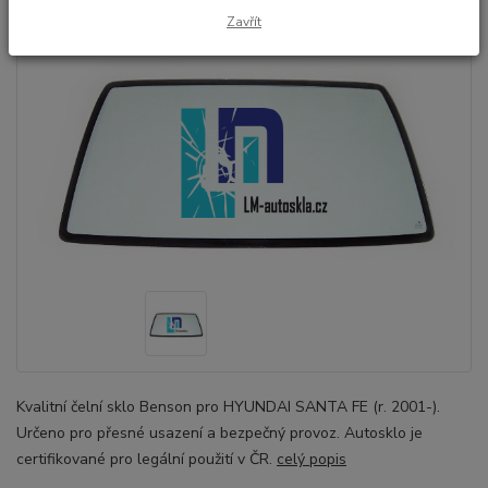
Zavřít
Kvalitní čelní sklo Benson pro HYUNDAI SANTA FE (r. 2001-).
Určeno pro přesné usazení a bezpečný provoz. Autosklo je
certifikované pro legální použití v ČR.
celý popis