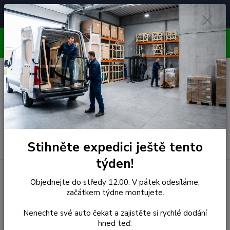
Čelní skla pro
Poradenství
🚘
📞
⭐
4.7/5 (50 recenzí)
unikátní vozy
ZDARMA
OBJEDNÁVEJTE DO STŘEDY 12:00 - KAŽDÝ PÁTEK
EXPEDUJEME!!
0
ks
za
0,00 Kč
Menu
Hledat
Stihněte expedici ještě tento
týden!
Úvod
Hyundai
Čelní Sklo - HYUNDAI SANTA FE (r.2001-)
Objednejte do středy 12:00. V pátek odesíláme,
začátkem týdne montujete.
Čelní Sklo - HYUNDAI
Nenechte své auto čekat a zajistěte si rychlé dodání
SANTA FE (r.2001-)
hned teď.