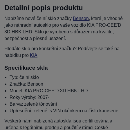
Detailní popis produktu
Nabízíme nové čelní sklo značky
Benson
, které je vhodné
jako náhradní autosklo pro vaše vozidlo KIA PRO-CEE'D
3D HBK LHD. Sklo je vyrobeno s důrazem na kvalitu,
bezpečnost a přesné usazení.
Hledáte sklo pro konkrétní značku? Podívejte se také na
nabídku pro
KIA
.
Specifikace skla
Typ: čelní sklo
Značka: Benson
Model: KIA PRO-CEE'D 3D HBK LHD
Roky výroby: 2007-
Barva: zelené tónování
Upřesnění: zelené, s VIN okénkem na číslo karoserie
Veškerá námi nabízená autoskla jsou certifikována a
určena k legálnímu prodeji a použití v rámci České