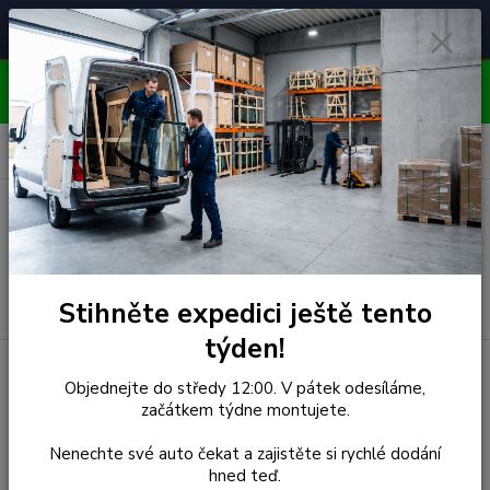
Čelní skla pro
Poradenství
🚘
📞
⭐
4.7/5 (50 recenzí)
unikátní vozy
ZDARMA
OBJEDNÁVEJTE DO STŘEDY 12:00 - KAŽDÝ PÁTEK
EXPEDUJEME!!
0
ks
za
0,00 Kč
Menu
Hledat
Stihněte expedici ještě tento
týden!
Úvod
Kia
Čelní Sklo - KIA PRO-CEE'D 3D HBK LHD (r.2007-)
Objednejte do středy 12:00. V pátek odesíláme,
začátkem týdne montujete.
Čelní Sklo - KIA PRO-CEE'D
Nenechte své auto čekat a zajistěte si rychlé dodání
3D HBK LHD (r.2007-)
hned teď.