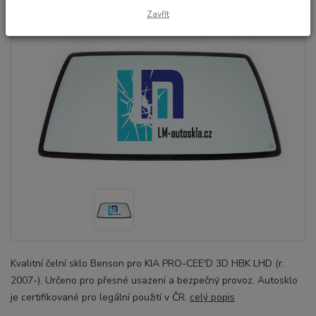
Zavřít
Kvalitní čelní sklo Benson pro KIA PRO-CEE'D 3D HBK LHD (r.
2007-). Určeno pro přesné usazení a bezpečný provoz. Autosklo
je certifikované pro legální použití v ČR.
celý popis