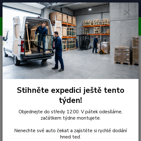
Čelní skla pro
Poradenství
🚘
📞
⭐
4.7/5 (50 recenzí)
unikátní vozy
ZDARMA
OBJEDNÁVEJTE DO STŘEDY 12:00 - KAŽDÝ PÁTEK
EXPEDUJEME!!
0
ks
za
0,00 Kč
Menu
Hledat
Stihněte expedici ještě tento
týden!
Úvod
Man
Čelní Sklo - MAN F90 (r.1986-) ŠIROKÝ
Objednejte do středy 12:00. V pátek odesíláme,
začátkem týdne montujete.
Čelní Sklo - MAN F90
Nenechte své auto čekat a zajistěte si rychlé dodání
(r.1986-) ŠIROKÝ
hned teď.