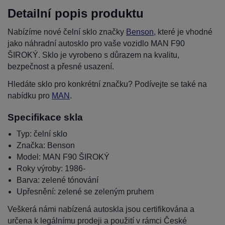
Detailní popis produktu
Nabízíme nové čelní sklo značky
Benson
, které je vhodné
jako náhradní autosklo pro vaše vozidlo MAN F90
ŠIROKÝ. Sklo je vyrobeno s důrazem na kvalitu,
bezpečnost a přesné usazení.
Hledáte sklo pro konkrétní značku? Podívejte se také na
nabídku pro
MAN
.
Specifikace skla
Typ: čelní sklo
Značka: Benson
Model: MAN F90 ŠIROKÝ
Roky výroby: 1986-
Barva: zelené tónování
Upřesnění: zelené se zeleným pruhem
Veškerá námi nabízená autoskla jsou certifikována a
určena k legálnímu prodeji a použití v rámci České