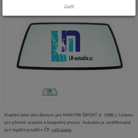
Zavřít
Kvalitní čelní sklo Benson pro MAN F90 ŠIROKÝ (r. 1986-). Určeno
pro přesné usazení a bezpečný provoz. Autosklo je certifikované
pro legální použití v ČR.
celý popis