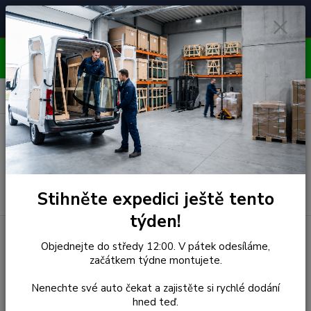
Čelní skla pro
Poradenství
🚘
📞
⭐
4.7/5 (50 recenzí)
unikátní vozy
ZDARMA
OBJEDNÁVEJTE DO STŘEDY 12:00 - KAŽDÝ PÁTEK
EXPEDUJEME!!
0
ks
za
0,00 Kč
Menu
Hledat
Stihněte expedici ještě tento
týden!
Úvod
Man
Čelní Sklo - MAN TG SMALL (r.2000-)
Objednejte do středy 12:00. V pátek odesíláme,
začátkem týdne montujete.
Čelní Sklo - MAN TG SMALL
Nenechte své auto čekat a zajistěte si rychlé dodání
(r.2000-)
hned teď.