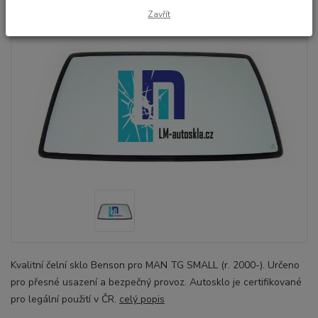
Zavřít
Kvalitní čelní sklo Benson pro MAN TG SMALL (r. 2000-). Určeno
pro přesné usazení a bezpečný provoz. Autosklo je certifikované
pro legální použití v ČR.
celý popis