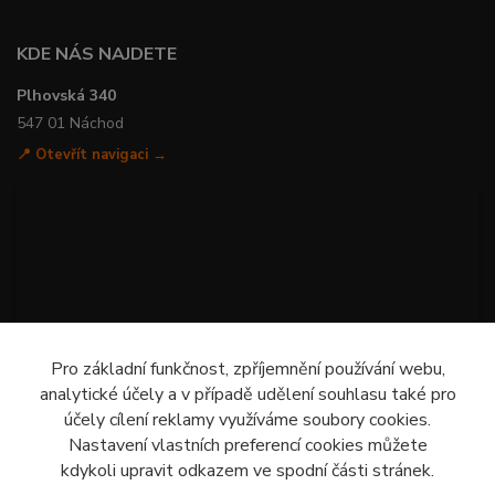
KDE NÁS NAJDETE
Plhovská 340
547 01 Náchod
📍 Otevřít navigaci →
Pro základní funkčnost, zpříjemnění používání webu,
analytické účely a v případě udělení souhlasu také pro
účely cílení reklamy využíváme soubory cookies.
Nastavení vlastních preferencí cookies můžete
kdykoli upravit odkazem ve spodní části stránek.