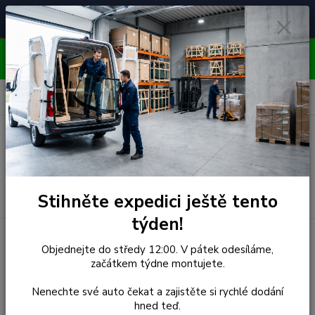
Čelní skla pro
Poradenství
🚘
📞
⭐
4.7/5 (50 recenzí)
unikátní vozy
ZDARMA
OBJEDNÁVEJTE DO STŘEDY 12:00 - KAŽDÝ PÁTEK
EXPEDUJEME!!
0
ks
za
0,00 Kč
Menu
Hledat
Stihněte expedici ještě tento
týden!
Úvod
Man
Čelní Sklo - MAN TGA (r.2000-)
Objednejte do středy 12:00. V pátek odesíláme,
začátkem týdne montujete.
Čelní Sklo - MAN TGA
Nenechte své auto čekat a zajistěte si rychlé dodání
(r.2000-)
hned teď.