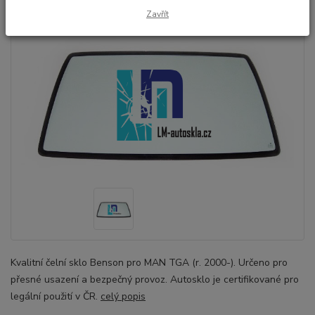
Zavřít
Kvalitní čelní sklo Benson pro MAN TGA (r. 2000-). Určeno pro
přesné usazení a bezpečný provoz. Autosklo je certifikované pro
legální použití v ČR.
celý popis