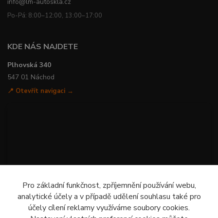
info@lm-autoskla.cz
Po-Pá: 8:00–12:00, 13:00–17:00
KDE NÁS NAJDETE
Plhovská 340
547 01 Náchod
📍 Otevřít navigaci →
Pro základní funkčnost, zpříjemnění používání webu,
analytické účely a v případě udělení souhlasu také pro
účely cílení reklamy využíváme soubory cookies.