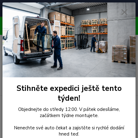
Čelní skla pro
Poradenství
🚘
📞
⭐
4.7/5 (50 recenzí)
unikátní vozy
ZDARMA
OBJEDNÁVEJTE DO STŘEDY 12:00 - KAŽDÝ PÁTEK
EXPEDUJEME!!
0
ks
za
0,00 Kč
Menu
Hledat
Stihněte expedici ještě tento
týden!
Úvod
Mazda
Čelní Sklo - MAZDA 323 3D/4D SEDAN
Objednejte do středy 12:00. V pátek odesíláme,
(r.1994-)
začátkem týdne montujete.
Čelní Sklo - MAZDA 323
Nenechte své auto čekat a zajistěte si rychlé dodání
hned teď.