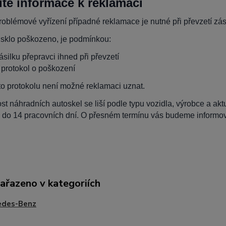
ité informace k reklamaci
oblémové vyřízení případné reklamace je nutné při převzetí zási
 sklo poškozeno, je podmínkou:
zásilku přepravci ihned při převzetí
t protokol o poškození
to protokolu není možné reklamaci uznat.
t náhradních autoskel se liší podle typu vozidla, výrobce a ak
 do 14 pracovních dní. O přesném termínu vás budeme informova
zařazeno v kategoriích
edes-Benz