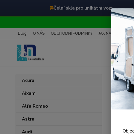
🚘
Čelní skla pro unikátní vozy
O
Blog
O NÁS
OBCHODNÍ PODMÍNKY
JAK NAKUPOVAT
Úvod
Acura
Čeln
Aixam
Alfa Romeo
Astra
Objed
Audi