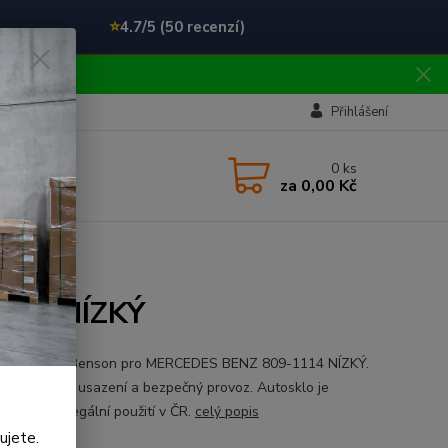
⭐
4.7/5 (50 recenzí)
!!
Přihlášení
0
ks
za
0,00 Kč
1114 NÍZKÝ
ní čelní sklo Benson pro MERCEDES BENZ 809-1114 NÍZKÝ.
 pro přesné usazení a bezpečný provoz. Autosklo je
kované pro legální použití v ČR.
celý popis
ujete.