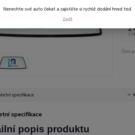
Nenechte své auto čekat a zajistěte si rychlé dodání hned teď.
Dos
Zavřít
2 
2 0
Číslo p
etní specifikace
tní specifikace
ilní popis produktu