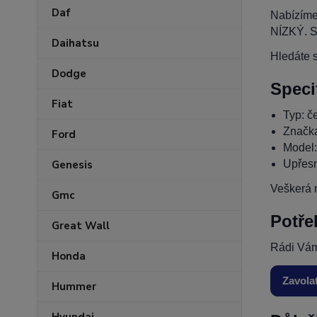
Daf
Nabízíme
NÍZKÝ. S
Daihatsu
Hledáte s
Dodge
Speci
Fiat
Typ: če
Značk
Ford
Model
Upřesn
Genesis
Veškerá n
Gmc
Potře
Great Wall
Rádi Vám
Honda
Zavola
Hummer