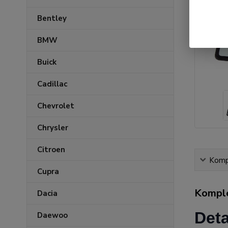
Bentley
BMW
Buick
Cadillac
Chevrolet
Chrysler
Citroen
Kompl
Cupra
Komple
Dacia
Deta
Daewoo