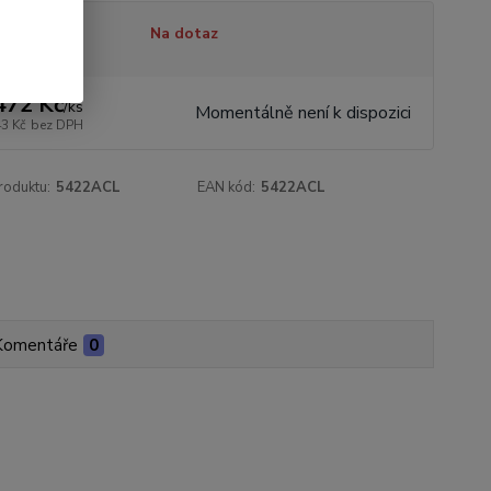
tupnost
Na dotaz
472 Kč
/
ks
Momentálně není k dispozici
43 Kč
bez DPH
roduktu:
5422ACL
EAN kód:
5422ACL
Komentáře
0