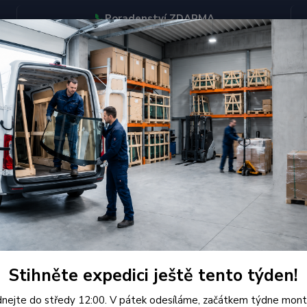
📞
Poradenství ZDARMA
BJEDNÁVEJTE DO STŘEDY 12:00 - KAŽDÝ PÁTEK EXPEDUJEME
KONTAKTY
Hledat
Mercedes-Benz
Čelní Sklo - MERCEDES BENZ 809-1114 NÍZKÝ
í Sklo - MERCEDES BENZ 809-
Kvalit
Určeno
Stihněte expedici ještě tento týden!
certifi
nejte do středy 12:00. V pátek odesíláme, začátkem týdne mont