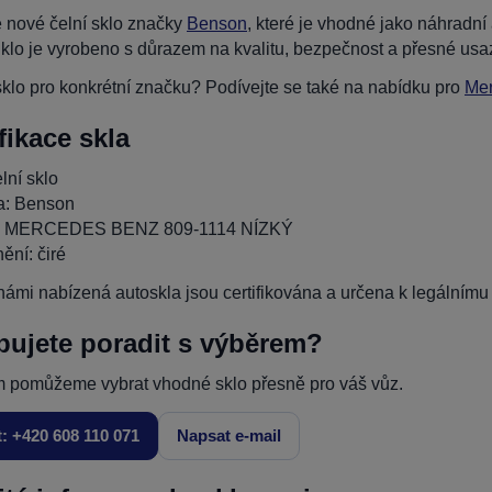
 nové čelní sklo značky
Benson
, které je vhodné jako náhra
klo je vyrobeno s důrazem na kvalitu, bezpečnost a přesné usa
klo pro konkrétní značku? Podívejte se také na nabídku pro
Me
fikace skla
lní sklo
a: Benson
: MERCEDES BENZ 809-1114 NÍZKÝ
ění: čiré
ámi nabízená autoskla jsou certifikována a určena k legálnímu p
bujete poradit s výběrem?
 pomůžeme vybrat vhodné sklo přesně pro váš vůz.
t: +420 608 110 071
Napsat e-mail