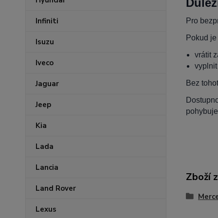
Hyundai
Důlež
Infiniti
Pro bezpr
Pokud je
Isuzu
vrátit 
Iveco
vyplni
Bez toho
Jaguar
Dostupnos
Jeep
pohybuje
Kia
Lada
Lancia
Zboží 
Land Rover
Merc
Lexus