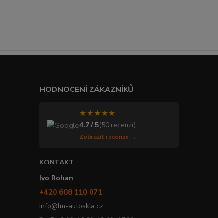
HODNOCENÍ ZÁKAZNÍKŮ
★★★★★
4.7 / 5
(50 recenzí)
Zobrazit recenze →
KONTAKT
Ivo Rohan
+420 608 110 071
info@lm-autoskla.cz