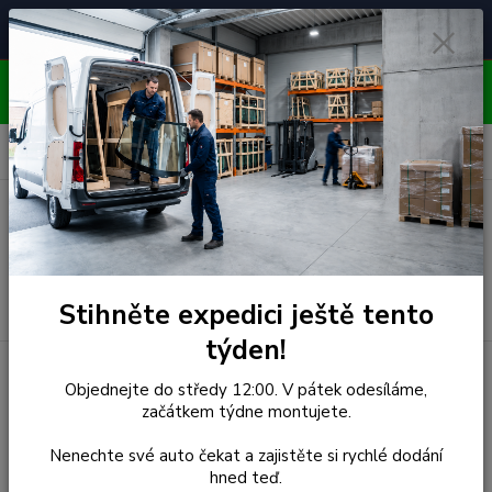
Čelní skla pro
Poradenství
🚘
📞
⭐
4.7/5 (50 recenzí)
unikátní vozy
ZDARMA
OBJEDNÁVEJTE DO STŘEDY 12:00 - KAŽDÝ PÁTEK
EXPEDUJEME!!
0
ks
za
0,00 Kč
Menu
Hledat
Stihněte expedici ještě tento
týden!
Úvod
Mitsubishi
Čelní Sklo - MITSUBISHI CANTER (r.1985-)
Objednejte do středy 12:00. V pátek odesíláme,
ŠIROKÝ
začátkem týdne montujete.
Čelní Sklo - MITSUBISHI
Nenechte své auto čekat a zajistěte si rychlé dodání
hned teď.