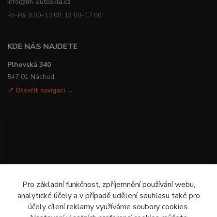
info@lm-autoskla.cz
Po-Pá: 8:00–12:00, 13:00–17:00
KDE NÁS NAJDETE
Plhovská 340
547 01 Náchod
📍 Otevřít navigaci →
Pro základní funkčnost, zpříjemnění používání webu,
analytické účely a v případě udělení souhlasu také pro
účely cílení reklamy využíváme soubory cookies.