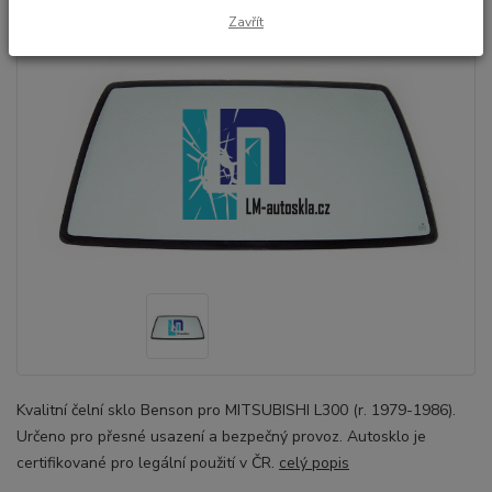
Zavřít
Kvalitní čelní sklo Benson pro MITSUBISHI L300 (r. 1979-1986).
Určeno pro přesné usazení a bezpečný provoz. Autosklo je
certifikované pro legální použití v ČR.
celý popis