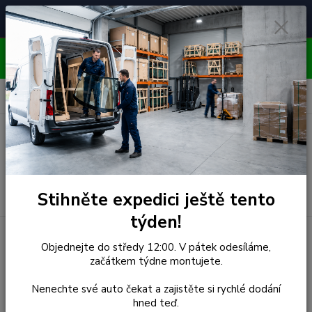
Čelní skla pro
Poradenství
🚘
📞
⭐
4.7/5 (50 recenzí)
unikátní vozy
ZDARMA
OBJEDNÁVEJTE DO STŘEDY 12:00 - KAŽDÝ PÁTEK
EXPEDUJEME!!
0
ks
za
0,00 Kč
Menu
Hledat
Stihněte expedici ještě tento
týden!
Úvod
Mitsubishi
Čelní Sklo - MITSUBISHI L300 (r.1979-1986)
Objednejte do středy 12:00. V pátek odesíláme,
začátkem týdne montujete.
Čelní Sklo - MITSUBISHI
Nenechte své auto čekat a zajistěte si rychlé dodání
L300 (r.1979-1986)
hned teď.