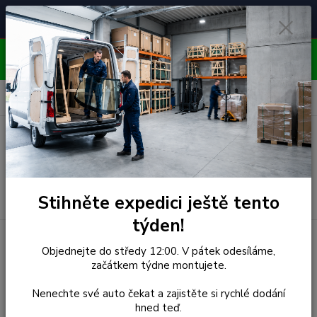
Čelní skla pro
Poradenství
🚘
📞
⭐
4.7/5 (50 recenzí)
unikátní vozy
ZDARMA
OBJEDNÁVEJTE DO STŘEDY 12:00 - KAŽDÝ PÁTEK
EXPEDUJEME!!
0
ks
za
0,00 Kč
Menu
Hledat
Stihněte expedici ještě tento
týden!
Úvod
Mitsubishi
Čelní Sklo - MITSUBISHI LANCER LC41
Objednejte do středy 12:00. V pátek odesíláme,
SEDAN/5D (r.1988-1991)
začátkem týdne montujete.
Čelní Sklo - MITSUBISHI
Nenechte své auto čekat a zajistěte si rychlé dodání
hned teď.