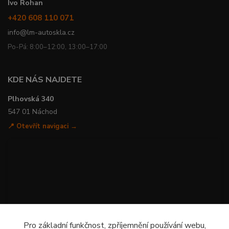
Ivo Rohan
+420 608 110 071
info@lm-autoskla.cz
Po-Pá: 8:00–12:00, 13:00–17:00
KDE NÁS NAJDETE
Plhovská 340
547 01 Náchod
📍 Otevřít navigaci →
Pro základní funkčnost, zpříjemnění používání webu,