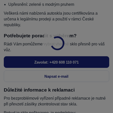
Upřesnění: zelené s modrým pruhem
Veškerá námi nabízená autoskla jsou certifikována a
určena k legálnímu prodeji a použití v rámci České
republiky.
Potřebujete poradit s výběrem?
Rádi Vám pomůžeme vybrat vhodné sklo přesně pro váš
vůz.
Zavolat: +420 608 110 071
Napsat e-mail
Důležité informace k reklamaci
Pro bezproblémové vyřízení případné reklamace je nutné
při převzetí zásilky zkontrolovat stav skla.
Pokud je sklo poškozeno, je podmínkou: