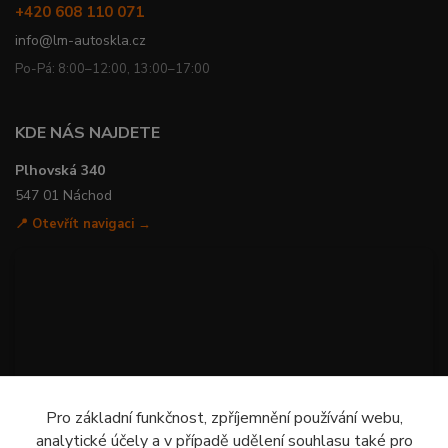
+420 608 110 071
info@lm-autoskla.cz
Po-Pá: 8:00–12:00, 13:00–17:00
KDE NÁS NAJDETE
Plhovská 340
547 01 Náchod
📍 Otevřít navigaci →
Pro základní funkčnost, zpříjemnění používání webu,
analytické účely a v případě udělení souhlasu také pro