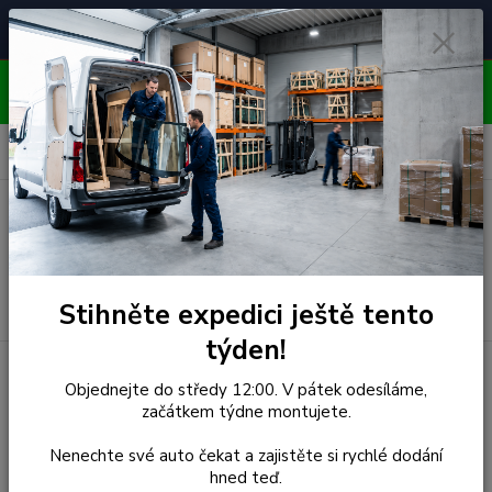
Čelní skla pro
Poradenství
🚘
📞
⭐
4.7/5 (50 recenzí)
unikátní vozy
ZDARMA
OBJEDNÁVEJTE DO STŘEDY 12:00 - KAŽDÝ PÁTEK
EXPEDUJEME!!
0
ks
za
0,00 Kč
Menu
Hledat
Stihněte expedici ještě tento
týden!
Úvod
Mitsubishi
Čelní Sklo - MITSUBISHI LANCER LE41
Objednejte do středy 12:00. V pátek odesíláme,
SEDAN 4D, VAN (r.1991-1995)
začátkem týdne montujete.
Čelní Sklo - MITSUBISHI
Nenechte své auto čekat a zajistěte si rychlé dodání
hned teď.