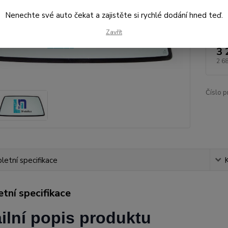
Nenechte své auto čekat a zajistěte si rychlé dodání hned teď.
Dos
Zavřít
3 
2 6
Číslo p
etní specifikace
tní specifikace
ilní popis produktu