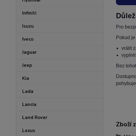
Hyundai
Infiniti
Důlež
Isuzu
Pro bezpr
Pokud je
Iveco
vrátit 
Jaguar
vyplni
Jeep
Bez toho
Dostupnos
Kia
pohybuje
Lada
Lancia
Land Rover
Zboží 
Lexus