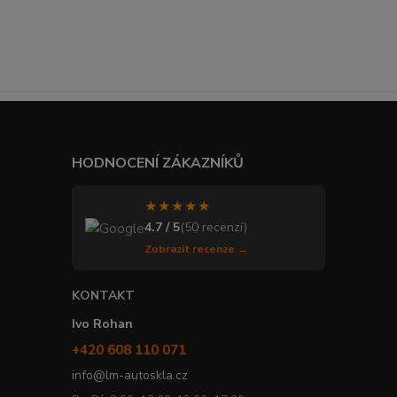
HODNOCENÍ ZÁKAZNÍKŮ
★★★★★
4.7 / 5
(50 recenzí)
Zobrazit recenze →
KONTAKT
Ivo Rohan
+420 608 110 071
info@lm-autoskla.cz