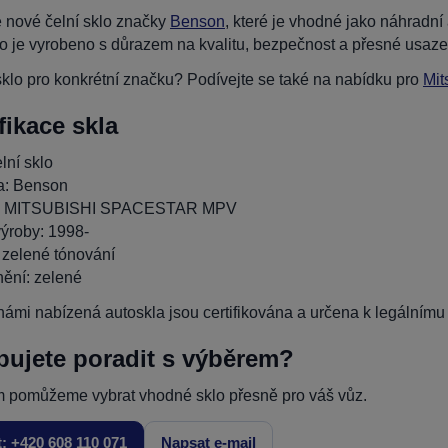
 nové čelní sklo značky
Benson
, které je vhodné jako náhra
o je vyrobeno s důrazem na kvalitu, bezpečnost a přesné usaze
klo pro konkrétní značku? Podívejte se také na nabídku pro
Mit
fikace skla
lní sklo
a: Benson
: MITSUBISHI SPACESTAR MPV
ýroby: 1998-
 zelené tónování
ění: zelené
ámi nabízená autoskla jsou certifikována a určena k legálnímu p
bujete poradit s výběrem?
 pomůžeme vybrat vhodné sklo přesně pro váš vůz.
t: +420 608 110 071
Napsat e-mail