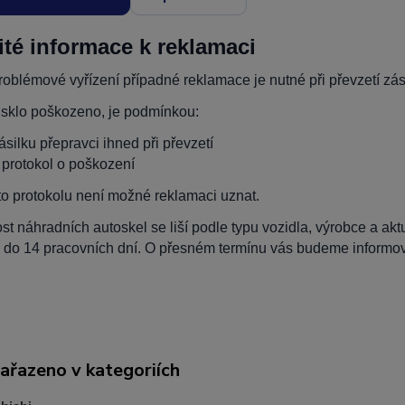
ité informace k reklamaci
oblémové vyřízení případné reklamace je nutné při převzetí zási
 sklo poškozeno, je podmínkou:
zásilku přepravci ihned při převzetí
t protokol o poškození
to protokolu není možné reklamaci uznat.
t náhradních autoskel se liší podle typu vozidla, výrobce a ak
 do 14 pracovních dní. O přesném termínu vás budeme informova
zařazeno v kategoriích