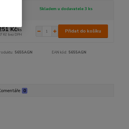
tupnost
Skladem u dodavatele 3 ks
251 Kč
/
ks
Přidat do košíku
87 Kč
bez DPH
roduktu:
5655AGN
EAN kód:
5655AGN
Komentáře
0