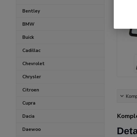
Bentley
BMW
Buick
Cadillac
Chevrolet
Chrysler
Citroen
Kompl
Cupra
Komple
Dacia
Deta
Daewoo