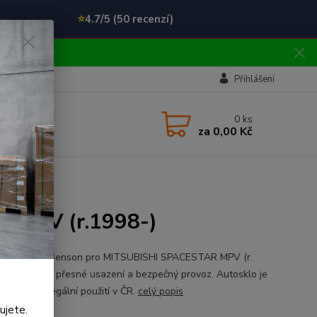
⭐
4.7/5 (50 recenzí)
!!
Přihlášení
0
ks
za
0,00 Kč
R MPV (r.1998-)
ní čelní sklo Benson pro MITSUBISHI SPACESTAR MPV (r.
. Určeno pro přesné usazení a bezpečný provoz. Autosklo je
kované pro legální použití v ČR.
celý popis
ujete.