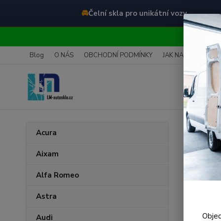
🚘
Čelní skla pro unikátní vozy
O
Blog
O NÁS
OBCHODNÍ PODMÍNKY
JAK NAKUPOVAT
Úvod
M
Acura
Čeln
Aixam
Alfa Romeo
Astra
Objed
Audi