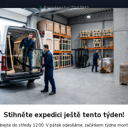
📞
Poradenství ZDARMA
BJEDNÁVEJTE DO STŘEDY 12:00 - KAŽDÝ PÁTEK EXPEDUJEME
KONTAKTY
Hledat
itsubishi
Čelní Sklo - MITSUBISHI SPACESTAR MPV (r.1998-)
í Sklo - MITSUBISHI SPACESTA
Kvalit
1998-)
Stihněte expedici ještě tento týden!
certifi
nejte do středy 12:00. V pátek odesíláme, začátkem týdne mont