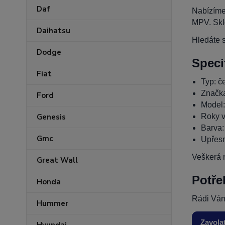
Daf
Nabízíme
MPV. Skl
Daihatsu
Hledáte s
Dodge
Speci
Fiat
Typ: če
Značk
Ford
Model
Roky v
Genesis
Barva:
Gmc
Upřesn
Veškerá n
Great Wall
Potře
Honda
Rádi Vám
Hummer
Zavola