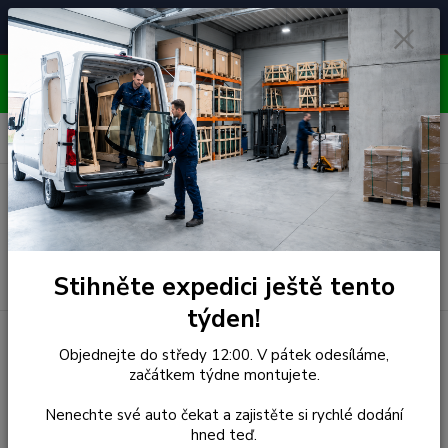
Čelní skla pro
Poradenství
🚘
📞
⭐
4.7/5 (50 recenzí)
unikátní vozy
ZDARMA
OBJEDNÁVEJTE DO STŘEDY 12:00 - KAŽDÝ PÁTEK
EXPEDUJEME!!
0
ks
za
0,00 Kč
Menu
Hledat
Stihněte expedici ještě tento
týden!
Úvod
Nissan
Čelní Sklo - NISSAN PIXO 5D (r.2009-) SUZUKI
Objednejte do středy 12:00. V pátek odesíláme,
ALTO
začátkem týdne montujete.
Čelní Sklo - NISSAN PIXO 5D
Nenechte své auto čekat a zajistěte si rychlé dodání
hned teď.