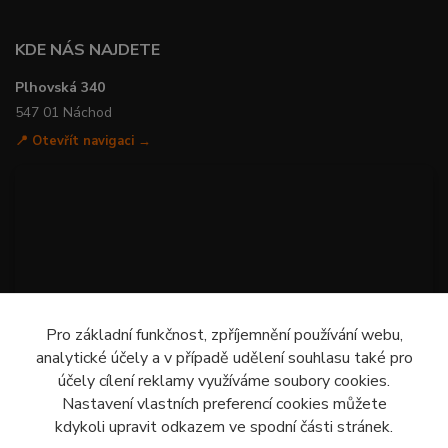
KDE NÁS NAJDETE
Plhovská 340
547 01 Náchod
📍 Otevřít navigaci →
Pro základní funkčnost, zpříjemnění používání webu,
analytické účely a v případě udělení souhlasu také pro
účely cílení reklamy využíváme soubory cookies.
Nastavení vlastních preferencí cookies můžete
kdykoli upravit odkazem ve spodní části stránek.