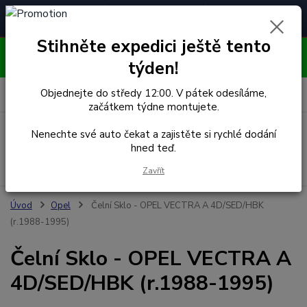
Čelní skla pro
Poradenství
🚘
📞
⭐
4.7/5 (50 recenzí)
unikátní vozy
ZDARMA
Stihněte expedici ještě tento
OBJEDNÁVEJTE DO STŘEDY 12:00 - KAŽDÝ PÁTEK
EXPEDUJEME!!
týden!
0
ks
Objednejte do středy 12:00. V pátek odesíláme,
za
0,00 Kč
začátkem týdne montujete.
Menu
Nenechte své auto čekat a zajistěte si rychlé dodání
hned teď.
Hledat
Zavřít
Úvod
Opel
Čelní Sklo - OPEL VECTRA A 4D/SED/HBK
(r.1988-1995)
Čelní Sklo - OPEL VECTRA A
4D/SED/HBK (r.1988-1995)