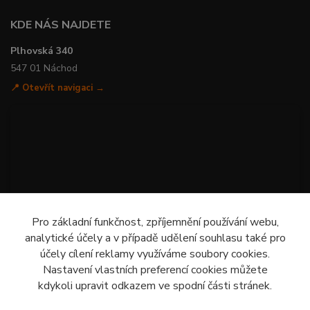
KDE NÁS NAJDETE
Plhovská 340
547 01 Náchod
📍 Otevřít navigaci →
Pro základní funkčnost, zpříjemnění používání webu,
analytické účely a v případě udělení souhlasu také pro
účely cílení reklamy využíváme soubory cookies.
Nastavení vlastních preferencí cookies můžete
kdykoli upravit odkazem ve spodní části stránek.