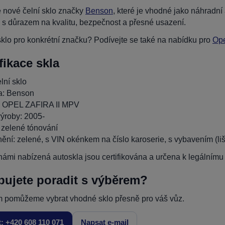
 nové čelní sklo značky
Benson
, které je vhodné jako náhradn
 s důrazem na kvalitu, bezpečnost a přesné usazení.
klo pro konkrétní značku? Podívejte se také na nabídku pro
Op
fikace skla
lní sklo
a: Benson
: OPEL ZAFIRA II MPV
ýroby: 2005-
 zelené tónování
ění: zelené, s VIN okénkem na číslo karoserie, s vybavením (lišty
ámi nabízená autoskla jsou certifikována a určena k legálnímu p
bujete poradit s výběrem?
 pomůžeme vybrat vhodné sklo přesně pro váš vůz.
t: +420 608 110 071
Napsat e-mail