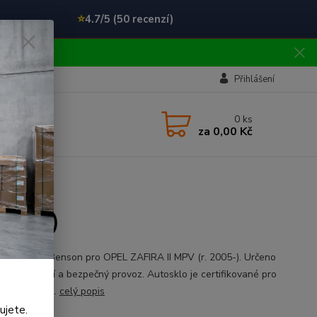
⭐
4.7/5 (50 recenzí)
!!
Přihlášení
0
ks
za
0,00 Kč
2005-)
ní čelní sklo Benson pro OPEL ZAFIRA II MPV (r. 2005-). Určeno
esné usazení a bezpečný provoz. Autosklo je certifikované pro
 použití v ČR.
celý popis
ujete.