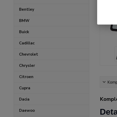
Bentley
BMW
Buick
Cadillac
Chevrolet
Chrysler
Citroen
Kompl
Cupra
Komple
Dacia
Deta
Daewoo