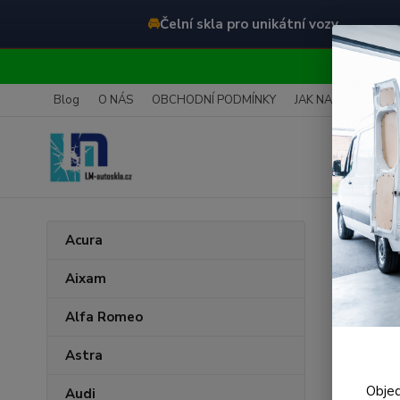
🚘
Čelní skla pro unikátní vozy
O
Blog
O NÁS
OBCHODNÍ PODMÍNKY
JAK NAKUPOVAT
Úvod
Acura
Čeln
Aixam
Alfa Romeo
Astra
Objed
Audi