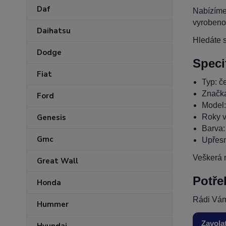
Daf
Nabízíme
vyrobeno
Daihatsu
Hledáte s
Dodge
Speci
Fiat
Typ: če
Značk
Ford
Model
Roky v
Genesis
Barva:
Gmc
Upřesn
Veškerá n
Great Wall
Potře
Honda
Rádi Vám
Hummer
Zavola