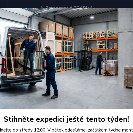
📞
Poradenství ZDARMA
BJEDNÁVEJTE DO STŘEDY 12:00 - KAŽDÝ PÁTEK EXPEDUJEME
KONTAKTY
Hledat
Opel
Čelní Sklo - OPEL ZAFIRA II MPV (r.2005-)
í Sklo - OPEL ZAFIRA II MPV (r.
Kvalit
pro př
Stihněte expedici ještě tento týden!
legální
nejte do středy 12:00. V pátek odesíláme, začátkem týdne mont