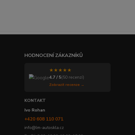
HODNOCENÍ ZÁKAZNÍKŮ
★★★★★
4.7 / 5
(50 recenzí)
Zobrazit recenze →
KONTAKT
Ivo Rohan
+420 608 110 071
info@lm-autoskla.cz