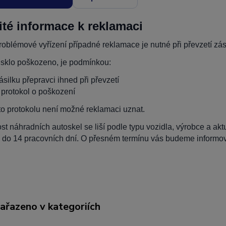
ité informace k reklamaci
oblémové vyřízení případné reklamace je nutné při převzetí zási
 sklo poškozeno, je podmínkou:
zásilku přepravci ihned při převzetí
t protokol o poškození
to protokolu není možné reklamaci uznat.
t náhradních autoskel se liší podle typu vozidla, výrobce a ak
 do 14 pracovních dní. O přesném termínu vás budeme informova
zařazeno v kategoriích