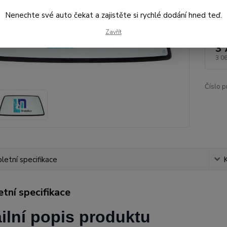
Nenechte své auto čekat a zajistěte si rychlé dodání hned teď.
Dos
Zavřít
3 
3 0
Číslo p
etní specifikace
tní specifikace
ilní popis produktu