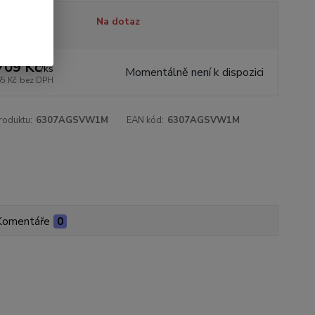
tupnost
Na dotaz
709 Kč
/
ks
Momentálně není k dispozici
65 Kč
bez DPH
roduktu:
6307AGSVW1M
EAN kód:
6307AGSVW1M
Komentáře
0