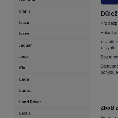
Hyundai
Infiniti
Důlež
Isuzu
Pro bezpr
Pokud je
Iveco
vrátit 
Jaguar
vyplni
Jeep
Bez toho
Dostupnos
Kia
pohybuje
Lada
Lancia
Land Rover
Zboží 
Lexus