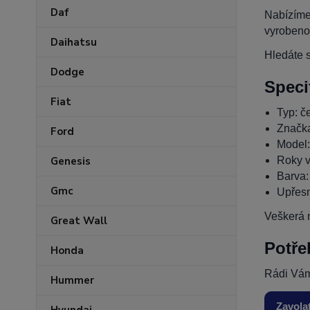
Daf
Nabízíme
vyrobeno
Daihatsu
Hledáte s
Dodge
Speci
Fiat
Typ: če
Značk
Ford
Model
Roky v
Genesis
Barva:
Gmc
Upřesn
Veškerá n
Great Wall
Potře
Honda
Rádi Vám
Hummer
Zavola