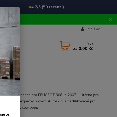
⭐
4.7/5 (50 recenzí)
!!
Přihlášení
0
ks
za
0,00 Kč
ní čelní sklo Benson pro PEUGEOT 308 (r. 2007-). Určeno pro
 usazení a bezpečný provoz. Autosklo je certifikované pro
 použití v ČR.
celý popis
ujete.