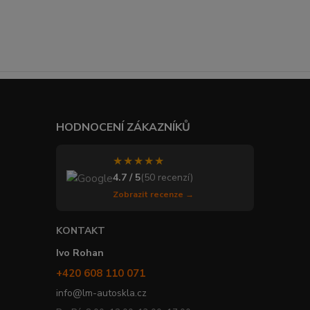
HODNOCENÍ ZÁKAZNÍKŮ
★★★★★
4.7 / 5
(50 recenzí)
Zobrazit recenze →
KONTAKT
Ivo Rohan
+420 608 110 071
info@lm-autoskla.cz