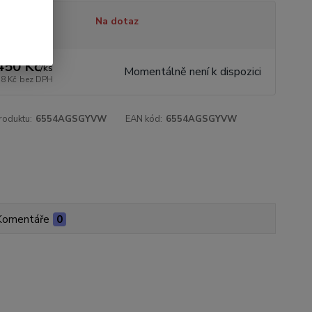
tupnost
Na dotaz
450 Kč
/
ks
Momentálně není k dispozici
78 Kč
bez DPH
roduktu:
6554AGSGYVW
EAN kód:
6554AGSGYVW
Komentáře
0