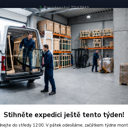
📞
Poradenství ZDARMA
BJEDNÁVEJTE DO STŘEDY 12:00 - KAŽDÝ PÁTEK EXPEDUJEME
KONTAKTY
Hledat
eugeot
Čelní Sklo - PEUGEOT 308 (r.2007-)
í Sklo - PEUGEOT 308 (r.2007-)
Kvalit
přesné
Stihněte expedici ještě tento týden!
legální
nejte do středy 12:00. V pátek odesíláme, začátkem týdne mont