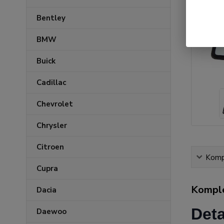
Bentley
BMW
Buick
Cadillac
Chevrolet
Chrysler
Citroen
Kompl
Cupra
Komple
Dacia
Deta
Daewoo