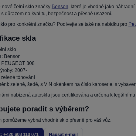
 nové čelní sklo značky
Benson
, které je vhodné jako náhradn
 s důrazem na kvalitu, bezpečnost a přesné usazení.
klo pro konkrétní značku? Podívejte se také na nabídku pro
Pe
fikace skla
lní sklo
a: Benson
: PEUGEOT 308
ýroby: 2007-
 zelené tónování
ění: zelené, šedé, s VIN okénkem na číslo karoserie, s vybavením
ámi nabízená autoskla jsou certifikována a určena k legálnímu p
bujete poradit s výběrem?
 pomůžeme vybrat vhodné sklo přesně pro váš vůz.
t: +420 608 110 071
Napsat e-mail