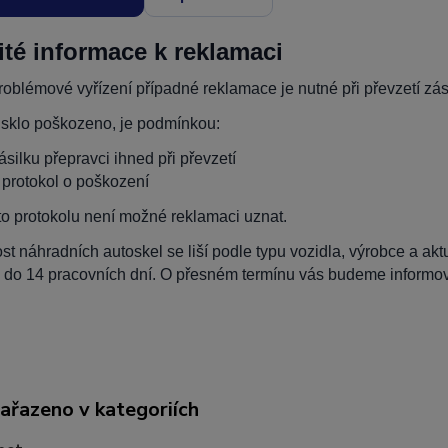
ité informace k reklamaci
oblémové vyřízení případné reklamace je nutné při převzetí zási
 sklo poškozeno, je podmínkou:
zásilku přepravci ihned při převzetí
t protokol o poškození
to protokolu není možné reklamaci uznat.
t náhradních autoskel se liší podle typu vozidla, výrobce a ak
 do 14 pracovních dní. O přesném termínu vás budeme informova
zařazeno v kategoriích