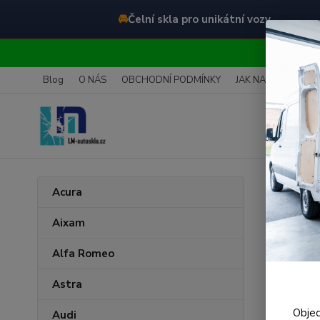
🚘
Čelní skla pro unikátní vozy
O
Blog
O NÁS
OBCHODNÍ PODMÍNKY
JAK NAKUPOVAT
Úvod
P
Acura
Čeln
Aixam
Alfa Romeo
Astra
Objed
Audi