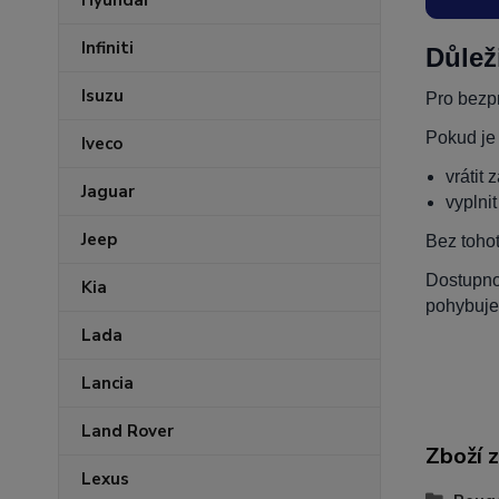
Hyundai
Infiniti
Důlež
Isuzu
Pro bezpr
Pokud je
Iveco
vrátit 
Jaguar
vyplni
Jeep
Bez toho
Dostupnos
Kia
pohybuje
Lada
Lancia
Land Rover
Zboží 
Lexus