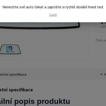
Nenechte své auto čekat a zajistěte si rychlé dodání hned teď.
Dos
Zavřít
4 
3 6
Číslo p
etní specifikace
tní specifikace
ilní popis produktu