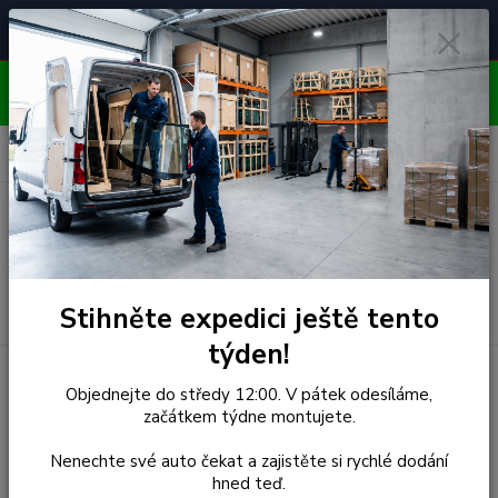
Čelní skla pro
Poradenství
🚘
📞
⭐
4.7/5 (50 recenzí)
unikátní vozy
ZDARMA
OBJEDNÁVEJTE DO STŘEDY 12:00 - KAŽDÝ PÁTEK
EXPEDUJEME!!
0
ks
za
0,00 Kč
Menu
Hledat
Stihněte expedici ještě tento
týden!
Úvod
Peugeot
Čelní Sklo - PEUGEOT 4008 (r.2010-)/
Objednejte do středy 12:00. V pátek odesíláme,
CITROEN C4 AIRCROSS/ MITSUBISHI ASX - Senzor
začátkem týdne montujete.
Čelní Sklo - PEUGEOT 4008
Nenechte své auto čekat a zajistěte si rychlé dodání
hned teď.