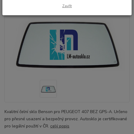
Zavřít
Kvalitní čelní sklo Benson pro PEUGEOT 407 BEZ GPS-A. Určeno
pro přesné usazení a bezpečný provoz. Autosklo je certifikované
pro legální použití v ČR.
celý popis