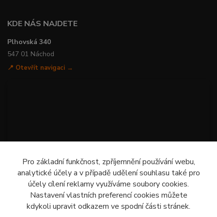
KDE NÁS NAJDETE
Plhovská 340
547 01 Náchod
📍 Otevřít navigaci →
Pro základní funkčnost, zpříjemnění používání webu,
analytické účely a v případě udělení souhlasu také pro
účely cílení reklamy využíváme soubory cookies.
Nastavení vlastních preferencí cookies můžete
kdykoli upravit odkazem ve spodní části stránek.