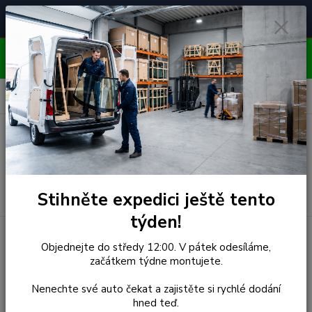
Čelní skla pro
Poradenství
🚘
📞
⭐
4.7/5 (50 recenzí)
unikátní vozy
ZDARMA
OBJEDNÁVEJTE DO STŘEDY 12:00 - KAŽDÝ PÁTEK
EXPEDUJEME!!
0
ks
za
0,00 Kč
Menu
Hledat
Stihněte expedici ještě tento
týden!
Úvod
Peugeot
Čelní Sklo - PEUGEOT 407 BEZ GPS-a
Objednejte do středy 12:00. V pátek odesíláme,
začátkem týdne montujete.
Čelní Sklo - PEUGEOT 407
Nenechte své auto čekat a zajistěte si rychlé dodání
BEZ GPS-a
hned teď.