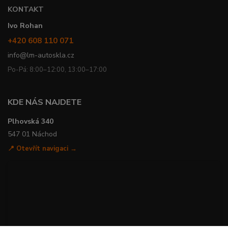
KONTAKT
Ivo Rohan
+420 608 110 071
info@lm-autoskla.cz
Po-Pá: 8:00–12:00, 13:00–17:00
KDE NÁS NAJDETE
Plhovská 340
547 01 Náchod
📍 Otevřít navigaci →