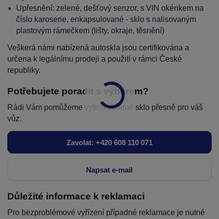
Upřesnění: zelené, dešťový senzor, s VIN okénkem na
číslo karoserie, enkapsulované - sklo s nalisovaným
plastovým rámečkem (lišty, okraje, těsnění)
Veškerá námi nabízená autoskla jsou certifikována a
určena k legálnímu prodeji a použití v rámci České
republiky.
Potřebujete poradit s výběrem?
Rádi Vám pomůžeme vybrat vhodné sklo přesně pro váš
vůz.
Zavolat: +420 608 110 071
Napsat e-mail
Důležité informace k reklamaci
Pro bezproblémové vyřízení případné reklamace je nutné