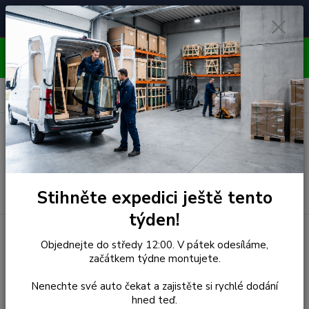
Čelní skla pro
Poradenství
🚘
📞
⭐
4.7/5 (50 recenzí)
unikátní vozy
ZDARMA
OBJEDNÁVEJTE DO STŘEDY 12:00 - KAŽDÝ PÁTEK
EXPEDUJEME!!
0
ks
za
0,00 Kč
Menu
Hledat
Stihněte expedici ještě tento
týden!
Úvod
Peugeot
Čelní Sklo - PEUGEOT 807/CITROEN
Objednejte do středy 12:00. V pátek odesíláme,
začátkem týdne montujete.
Čelní Sklo - PEUGEOT
Nenechte své auto čekat a zajistěte si rychlé dodání
807/CITROEN
hned teď.