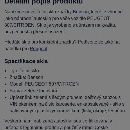
Detailní popis produktu
Nabízíme nové čelní sklo značky
Benson
, které je vhodné
jako náhradní autosklo pro vaše vozidlo PEUGEOT
807/CITROEN. Sklo je vyrobeno s důrazem na kvalitu,
bezpečnost a přesné usazení.
Hledáte sklo pro konkrétní značku? Podívejte se také na
nabídku pro
Peugeot
.
Specifikace skla
Typ: čelní sklo
Značka: Benson
Model: PEUGEOT 807/CITROEN
Barva: zelené tónování
Upřesnění: zelené s šedým pruhem, dešťový senzor, s
VIN okénkem na číslo karoserie, enkapsulované - sklo s
nalisovaným plastovým rámečkem (lišty, okraje, těsnění)
Veškerá námi nabízená autoskla jsou certifikována a
určena k legálnímu prodeji a použití v rámci České