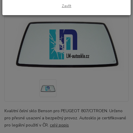
Zavřít
Kvalitní čelní sklo Benson pro PEUGEOT 807/CITROEN. Určeno
pro přesné usazení a bezpečný provoz. Autosklo je certifikované
pro legální použití v ČR.
celý popis