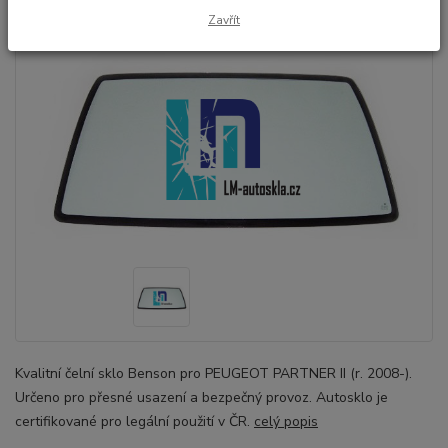
Zavřít
Kvalitní čelní sklo Benson pro PEUGEOT PARTNER II (r. 2008-).
Určeno pro přesné usazení a bezpečný provoz. Autosklo je
certifikované pro legální použití v ČR.
celý popis