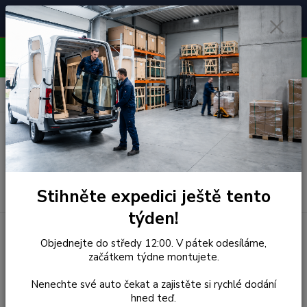
Čelní skla pro
Poradenství
🚘
📞
⭐
4.7/5 (50 recenzí)
unikátní vozy
ZDARMA
OBJEDNÁVEJTE DO STŘEDY 12:00 - KAŽDÝ PÁTEK
EXPEDUJEME!!
0
ks
za
0,00 Kč
Menu
Hledat
Stihněte expedici ještě tento
týden!
Úvod
Peugeot
Čelní Sklo - PEUGEOT PARTNER II (r.2008-)
Objednejte do středy 12:00. V pátek odesíláme,
začátkem týdne montujete.
Čelní Sklo - PEUGEOT
Nenechte své auto čekat a zajistěte si rychlé dodání
PARTNER II (r.2008-)
hned teď.