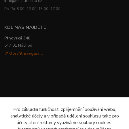
info@lm-autoskla.cz
Po-Pá: 8:00–12:00, 13:00–17:00
KDE NÁS NAJDETE
Plhovská 340
547 01 Náchod
📍 Otevřít navigaci →
Pro základní funkčnost, zpříjemnění používání webu,
analytické účely a v případě udělení souhlasu také pro
účely cílení reklamy využíváme soubory cookies.