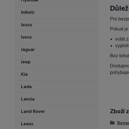
Hyundai
Důlež
Infiniti
Pro bezpr
Isuzu
Pokud je
Iveco
vrátit 
vyplni
Jaguar
Bez toho
Jeep
Dostupnos
pohybuje
Kia
Lada
Lancia
Zboží 
Land Rover
Rena
Lexus