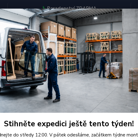
📞
Poradenství ZDARMA
BJEDNÁVEJTE DO STŘEDY 12:00 - KAŽDÝ PÁTEK EXPEDUJEME
KONTAKTY
Hledat
enault
Čelní Sklo - RENAULT LAGUNA I HB'93/BREAK (r.1995-) SOLA
í Sklo - RENAULT LAGUNA I HB
Kvalit
SOLAR 
Stihněte expedici ještě tento týden!
Autoskl
nejte do středy 12:00. V pátek odesíláme, začátkem týdne mont