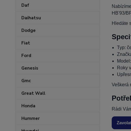
Daf
Nabízíme
HB'93/BR
Daihatsu
Hledáte s
Dodge
Speci
Fiat
Typ: če
Značk
Ford
Model
Roky v
Genesis
Upřesně
Gmc
Veškerá n
Great Wall
Potře
Honda
Rádi Vám
Hummer
Zavola