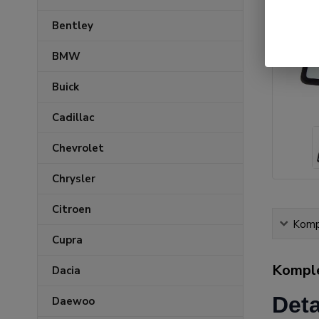
Bentley
BMW
Buick
Cadillac
Chevrolet
Chrysler
Citroen
Kompl
Cupra
Komple
Dacia
Deta
Daewoo