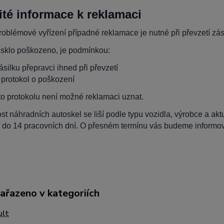
ité informace k reklamaci
oblémové vyřízení případné reklamace je nutné při převzetí zási
 sklo poškozeno, je podmínkou:
zásilku přepravci ihned při převzetí
t protokol o poškození
to protokolu není možné reklamaci uznat.
t náhradních autoskel se liší podle typu vozidla, výrobce a ak
 do 14 pracovních dní. O přesném termínu vás budeme informova
zařazeno v kategoriích
ult