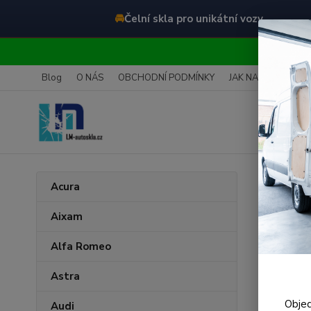
🚘
Čelní skla pro unikátní vozy
O
Blog
O NÁS
OBCHODNÍ PODMÍNKY
JAK NAKUPOVAT
Úvod
R
Acura
Čeln
Aixam
Alfa Romeo
Astra
Objed
Audi