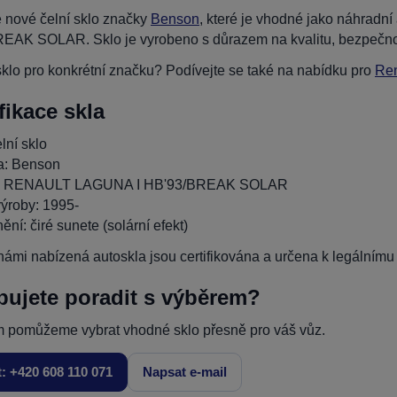
 nové čelní sklo značky
Benson
, které je vhodné jako náhrad
EAK SOLAR. Sklo je vyrobeno s důrazem na kvalitu, bezpečno
klo pro konkrétní značku? Podívejte se také na nabídku pro
Ren
fikace skla
lní sklo
a: Benson
: RENAULT LAGUNA I HB'93/BREAK SOLAR
ýroby: 1995-
ní: čiré sunete (solární efekt)
ámi nabízená autoskla jsou certifikována a určena k legálnímu p
bujete poradit s výběrem?
 pomůžeme vybrat vhodné sklo přesně pro váš vůz.
t: +420 608 110 071
Napsat e-mail