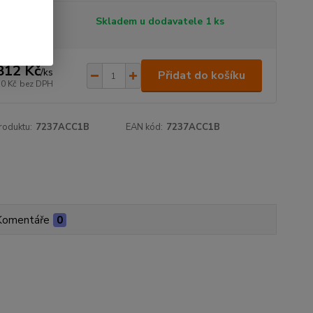
tupnost
Skladem u dodavatele 1 ks
812 Kč
/
ks
Přidat do košíku
50 Kč
bez DPH
roduktu:
7237ACC1B
EAN kód:
7237ACC1B
Komentáře
0