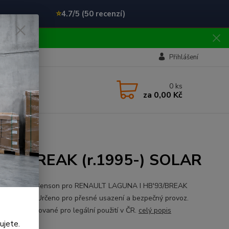
⭐
4.7/5 (50 recenzí)
!!
Přihlášení
0
ks
za
0,00 Kč
R
'93/BREAK (r.1995-) SOLAR
ní čelní sklo Benson pro RENAULT LAGUNA I HB'93/BREAK
(r. 1995-). Určeno pro přesné usazení a bezpečný provoz.
o je certifikované pro legální použití v ČR.
celý popis
ujete.