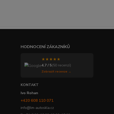
HODNOCENÍ ZÁKAZNÍKŮ
★★★★★
4.7 / 5
(50 recenzí)
Zobrazit recenze →
KONTAKT
Ivo Rohan
+420 608 110 071
info@lm-autoskla.cz