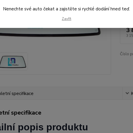
Nenechte své auto čekat a zajistěte si rychlé dodání hned teď.
Dos
Zavřít
3 
3 1
Číslo p
etní specifikace
tní specifikace
ilní popis produktu