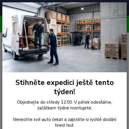
Čelní skla pro
Poradenství
🚘
📞
⭐
4.7/5 (50 recenzí)
unikátní vozy
ZDARMA
OBJEDNÁVEJTE DO STŘEDY 12:00 - KAŽDÝ PÁTEK
EXPEDUJEME!!
0
ks
za
0,00 Kč
Menu
Hledat
Stihněte expedici ještě tento
týden!
Úvod
Renault
Čelní Sklo - RENAULT LAGUNA II (r.2000-2003)
Objednejte do středy 12:00. V pátek odesíláme,
začátkem týdne montujete.
Čelní Sklo - RENAULT
Nenechte své auto čekat a zajistěte si rychlé dodání
LAGUNA II (r.2000-2003)
hned teď.