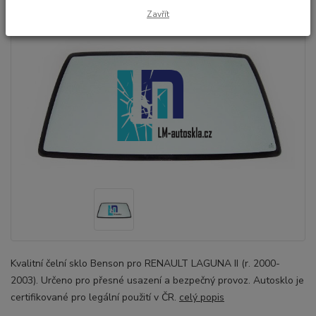
Zavřít
Kvalitní čelní sklo Benson pro RENAULT LAGUNA II (r. 2000-
2003). Určeno pro přesné usazení a bezpečný provoz. Autosklo je
certifikované pro legální použití v ČR.
celý popis