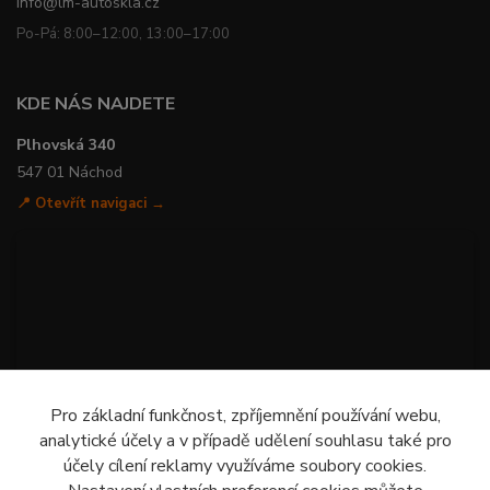
info@lm-autoskla.cz
Po-Pá: 8:00–12:00, 13:00–17:00
KDE NÁS NAJDETE
Plhovská 340
547 01 Náchod
📍 Otevřít navigaci →
Pro základní funkčnost, zpříjemnění používání webu,
analytické účely a v případě udělení souhlasu také pro
účely cílení reklamy využíváme soubory cookies.