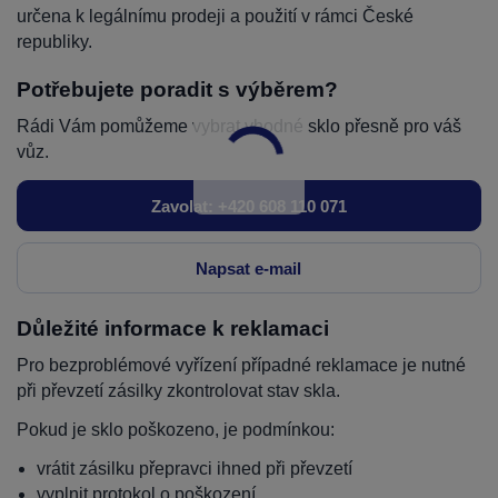
určena k legálnímu prodeji a použití v rámci České
republiky.
Potřebujete poradit s výběrem?
Rádi Vám pomůžeme vybrat vhodné sklo přesně pro váš
vůz.
Zavolat: +420 608 110 071
Napsat e-mail
Důležité informace k reklamaci
Pro bezproblémové vyřízení případné reklamace je nutné
při převzetí zásilky zkontrolovat stav skla.
Pokud je sklo poškozeno, je podmínkou:
vrátit zásilku přepravci ihned při převzetí
vyplnit protokol o poškození