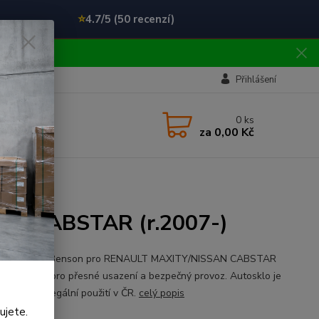
⭐
4.7/5 (50 recenzí)
!!
Přihlášení
0
ks
za
0,00 Kč
AN CABSTAR (r.2007-)
ní čelní sklo Benson pro RENAULT MAXITY/NISSAN CABSTAR
07-). Určeno pro přesné usazení a bezpečný provoz. Autosklo je
kované pro legální použití v ČR.
celý popis
ujete.