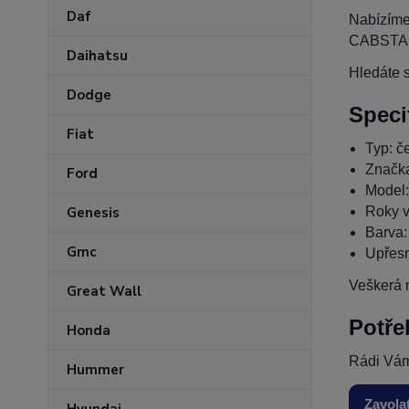
Daf
Nabízíme
CABSTAR.
Daihatsu
Hledáte s
Dodge
Speci
Fiat
Typ: če
Značk
Ford
Model
Roky v
Genesis
Barva:
Gmc
Upřesn
Veškerá n
Great Wall
Potře
Honda
Rádi Vám
Hummer
Zavola