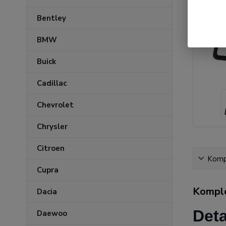
Bentley
BMW
Buick
Cadillac
Chevrolet
Chrysler
Citroen
Kompl
Cupra
Komple
Dacia
Deta
Daewoo