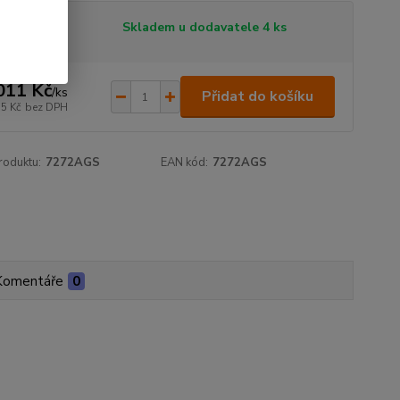
tupnost
Skladem u dodavatele 4 ks
011 Kč
/
ks
Přidat do košíku
15 Kč
bez DPH
roduktu:
7272AGS
EAN kód:
7272AGS
Komentáře
0