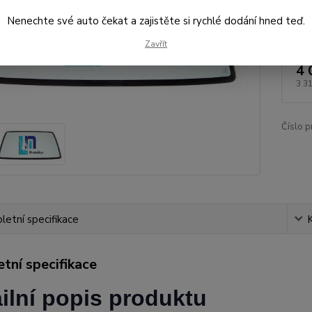
Nenechte své auto čekat a zajistěte si rychlé dodání hned teď.
Dos
Zavřít
4 
3 3
Číslo p
etní specifikace
tní specifikace
ilní popis produktu