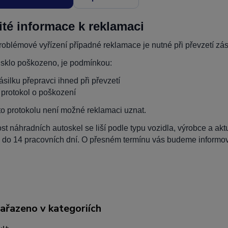
ité informace k reklamaci
oblémové vyřízení případné reklamace je nutné při převzetí zási
 sklo poškozeno, je podmínkou:
zásilku přepravci ihned při převzetí
t protokol o poškození
to protokolu není možné reklamaci uznat.
t náhradních autoskel se liší podle typu vozidla, výrobce a ak
 do 14 pracovních dní. O přesném termínu vás budeme informova
zařazeno v kategoriích