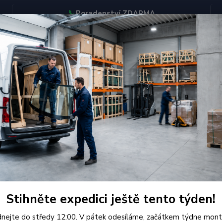
📞
Poradenství ZDARMA
BJEDNÁVEJTE DO STŘEDY 12:00 - KAŽDÝ PÁTEK EXPEDUJEME
KONTAKTY
Hledat
enault
Čelní Sklo - RENAULT MAXITY/NISSAN CABSTAR (r.2007-)
í Sklo - RENAULT MAXITY/NISS
Kvalit
(r. 20
Stihněte expedici ještě tento týden!
certifi
nejte do středy 12:00. V pátek odesíláme, začátkem týdne mont