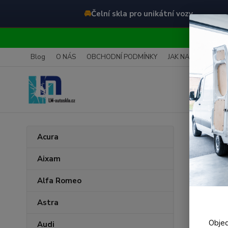
🚘
Čelní skla pro unikátní vozy
O
Blog
O NÁS
OBCHODNÍ PODMÍNKY
JAK NAKUPOVAT
Úvod
R
Acura
Čeln
Aixam
Alfa Romeo
Astra
Objed
Audi