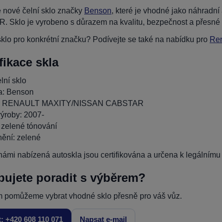
 nové čelní sklo značky
Benson
, které je vhodné jako náhra
 Sklo je vyrobeno s důrazem na kvalitu, bezpečnost a přesné 
klo pro konkrétní značku? Podívejte se také na nabídku pro
Ren
fikace skla
lní sklo
a: Benson
: RENAULT MAXITY/NISSAN CABSTAR
ýroby: 2007-
 zelené tónování
ění: zelené
ámi nabízená autoskla jsou certifikována a určena k legálnímu p
bujete poradit s výběrem?
 pomůžeme vybrat vhodné sklo přesně pro váš vůz.
t: +420 608 110 071
Napsat e-mail