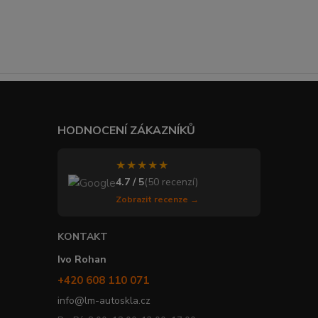
HODNOCENÍ ZÁKAZNÍKŮ
★★★★★
4.7 / 5
(50 recenzí)
Zobrazit recenze →
KONTAKT
Ivo Rohan
+420 608 110 071
info@lm-autoskla.cz