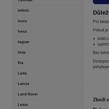
Hyundai
Infiniti
Důlež
Isuzu
Pro bezpr
Pokud je
Iveco
vrátit 
Jaguar
vyplni
Jeep
Bez toho
Dostupnos
Kia
pohybuje
Lada
Lancia
Land Rover
Zboží 
Lexus