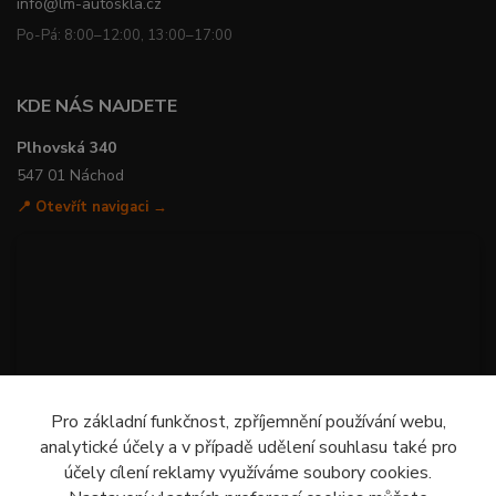
info@lm-autoskla.cz
Po-Pá: 8:00–12:00, 13:00–17:00
KDE NÁS NAJDETE
Plhovská 340
547 01 Náchod
📍 Otevřít navigaci →
Pro základní funkčnost, zpříjemnění používání webu,
analytické účely a v případě udělení souhlasu také pro
účely cílení reklamy využíváme soubory cookies.