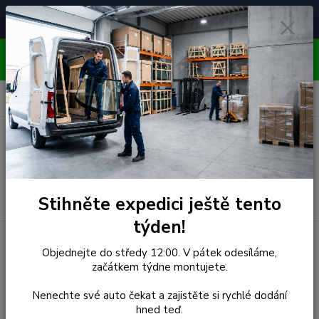
Čelní skla pro
Poradenství
🚘
📞
⭐
4.7/5 (50 recenzí)
unikátní vozy
ZDARMA
OBJEDNÁVEJTE DO STŘEDY 12:00 - KAŽDÝ PÁTEK
EXPEDUJEME!!
0
ks
za
0,00 Kč
Menu
Hledat
Stihněte expedici ještě tento
týden!
Úvod
Rover
Čelní Sklo - ROVER 400/ HONDA CIVIC 5D
Objednejte do středy 12:00. V pátek odesíláme,
(r.1995-)
začátkem týdne montujete.
Čelní Sklo - ROVER 400/
Nenechte své auto čekat a zajistěte si rychlé dodání
hned teď.