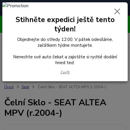
Čelní skla pro
Poradenství
🚘
📞
⭐
4.7/5 (50 recenzí)
unikátní vozy
ZDARMA
Stihněte expedici ještě tento
OBJEDNÁVEJTE DO STŘEDY 12:00 - KAŽDÝ PÁTEK
EXPEDUJEME!!
týden!
0
ks
Objednejte do středy 12:00. V pátek odesíláme,
za
0,00 Kč
začátkem týdne montujete.
Menu
Nenechte své auto čekat a zajistěte si rychlé dodání
hned teď.
Hledat
Zavřít
Úvod
Seat
Čelní Sklo - SEAT ALTEA MPV (r.2004-)
Čelní Sklo - SEAT ALTEA
MPV (r.2004-)