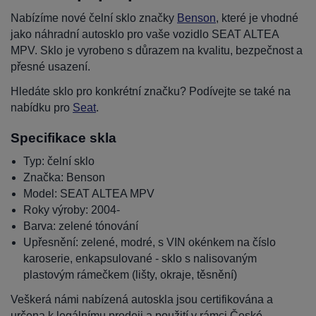
Nabízíme nové čelní sklo značky
Benson
, které je vhodné
jako náhradní autosklo pro vaše vozidlo SEAT ALTEA
MPV. Sklo je vyrobeno s důrazem na kvalitu, bezpečnost a
přesné usazení.
Hledáte sklo pro konkrétní značku? Podívejte se také na
nabídku pro
Seat
.
Specifikace skla
Typ: čelní sklo
Značka: Benson
Model: SEAT ALTEA MPV
Roky výroby: 2004-
Barva: zelené tónování
Upřesnění: zelené, modré, s VIN okénkem na číslo
karoserie, enkapsulované - sklo s nalisovaným
plastovým rámečkem (lišty, okraje, těsnění)
Veškerá námi nabízená autoskla jsou certifikována a
určena k legálnímu prodeji a použití v rámci České