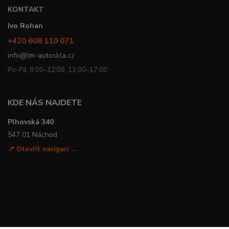
KONTAKT
Ivo Rohan
+420 608 110 071
info@lm-autoskla.cz
Po-Pá: 8:00–12:00, 13:00–17:00
KDE NÁS NAJDETE
Plhovská 340
547 01 Náchod
📍 Otevřít navigaci →