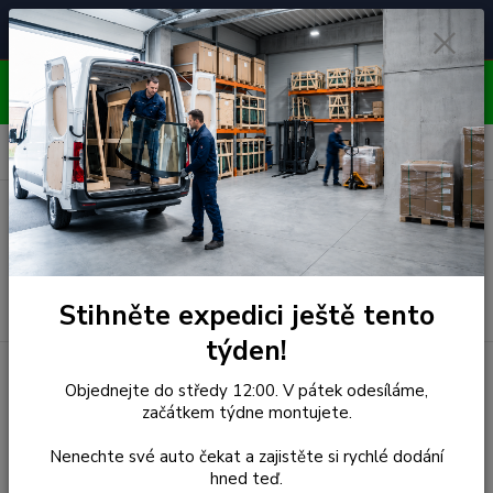
Čelní skla pro
Poradenství
🚘
📞
⭐
4.7/5 (50 recenzí)
unikátní vozy
ZDARMA
OBJEDNÁVEJTE DO STŘEDY 12:00 - KAŽDÝ PÁTEK
EXPEDUJEME!!
0
ks
za
0,00 Kč
Menu
Hledat
Stihněte expedici ještě tento
týden!
Úvod
Seat
Čelní Sklo - SEAT ALTEA MPV/TOLEDO (r.2004-) -
Objednejte do středy 12:00. V pátek odesíláme,
Senzor
začátkem týdne montujete.
Čelní Sklo - SEAT ALTEA
Nenechte své auto čekat a zajistěte si rychlé dodání
hned teď.