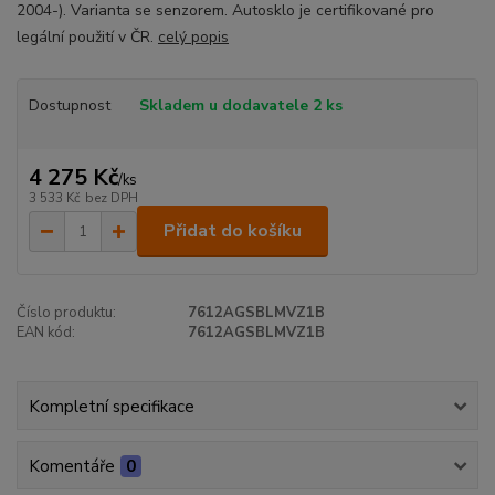
2004-). Varianta se senzorem. Autosklo je certifikované pro
legální použití v ČR.
celý popis
Dostupnost
Skladem u dodavatele 2 ks
4 275 Kč
/
ks
3 533 Kč
bez DPH
Přidat do košíku
Číslo produktu:
7612AGSBLMVZ1B
EAN kód:
7612AGSBLMVZ1B
Kompletní specifikace
Komentáře
0