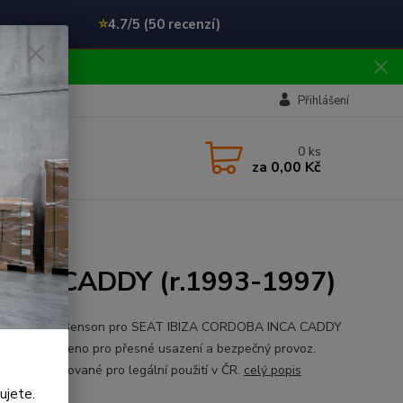
⭐
4.7/5 (50 recenzí)
!!
Přihlášení
0
ks
za
0,00 Kč
INCA CADDY (r.1993-1997)
ní čelní sklo Benson pro SEAT IBIZA CORDOBA INCA CADDY
93-1997). Určeno pro přesné usazení a bezpečný provoz.
o je certifikované pro legální použití v ČR.
celý popis
ujete.