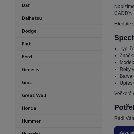
Daf
Nabízíme
CADDY. S
Daihatsu
Hledáte s
Dodge
Speci
Fiat
Typ: če
Značk
Ford
Model
Roky v
Genesis
Barva:
Gmc
Upřesn
Veškerá n
Great Wall
Potře
Honda
Rádi Vám
Hummer
Zavola