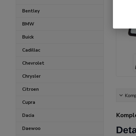
Bentley
BMW
Buick
Cadillac
Chevrolet
Chrysler
Citroen
Kompl
Cupra
Komple
Dacia
Deta
Daewoo