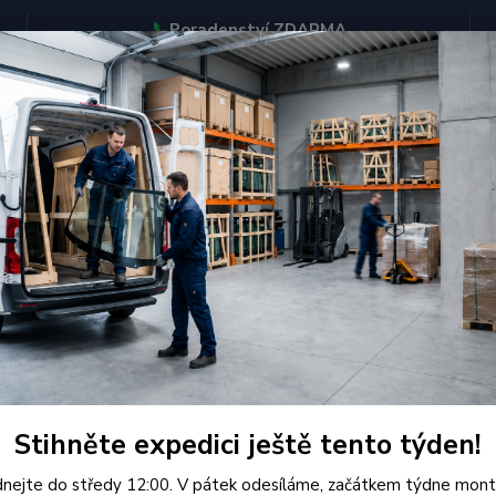
📞
Poradenství ZDARMA
BJEDNÁVEJTE DO STŘEDY 12:00 - KAŽDÝ PÁTEK EXPEDUJEME
KONTAKTY
Hledat
eat
Čelní Sklo - SEAT IBIZA CORDOBA INCA CADDY (r.1993-1997)
í Sklo - SEAT IBIZA CORDOBA 
Kvalit
(r. 19
Stihněte expedici ještě tento týden!
Autoskl
nejte do středy 12:00. V pátek odesíláme, začátkem týdne mont