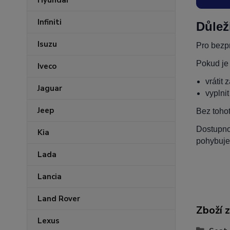
Hyundai
Infiniti
Důlež
Isuzu
Pro bezpr
Pokud je
Iveco
vrátit 
Jaguar
vyplni
Jeep
Bez toho
Dostupnos
Kia
pohybuje
Lada
Lancia
Land Rover
Zboží 
Lexus