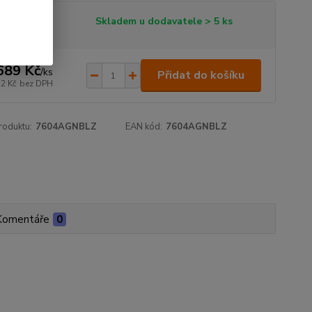
tupnost
Skladem u dodavatele > 5 ks
689 Kč
/
ks
Přidat do košíku
22 Kč
bez DPH
roduktu:
7604AGNBLZ
EAN kód:
7604AGNBLZ
Komentáře
0