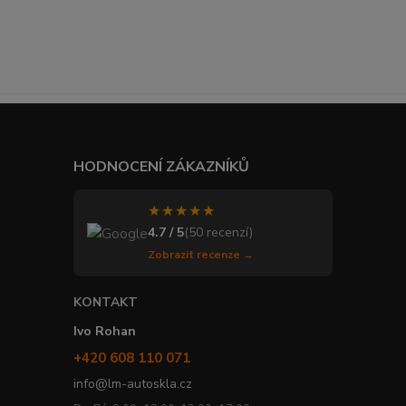
HODNOCENÍ ZÁKAZNÍKŮ
★★★★★
4.7 / 5
(50 recenzí)
Zobrazit recenze →
KONTAKT
Ivo Rohan
+420 608 110 071
info@lm-autoskla.cz