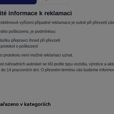
ité informace k reklamaci
oblémové vyřízení případné reklamace je nutné při převzetí zási
 sklo poškozeno, je podmínkou:
zásilku přepravci ihned při převzetí
t protokol o poškození
to protokolu není možné reklamaci uznat.
t náhradních autoskel se liší podle typu vozidla, výrobce a ak
 do 14 pracovních dní. O přesném termínu vás budeme informova
zařazeno v kategoriích