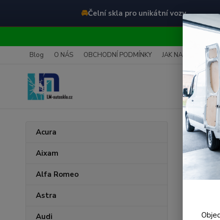
🚘
Čelní skla pro unikátní vozy
O
Blog
O NÁS
OBCHODNÍ PODMÍNKY
JAK NAKUPOVAT
Úvod
S
Acura
Čeln
Aixam
Alfa Romeo
Astra
Objed
Audi