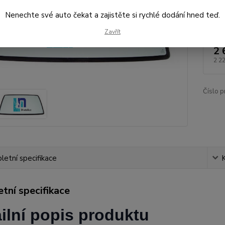
Nenechte své auto čekat a zajistěte si rychlé dodání hned teď.
Dos
Zavřít
2 
2 2
Číslo p
etní specifikace
tní specifikace
ilní popis produktu