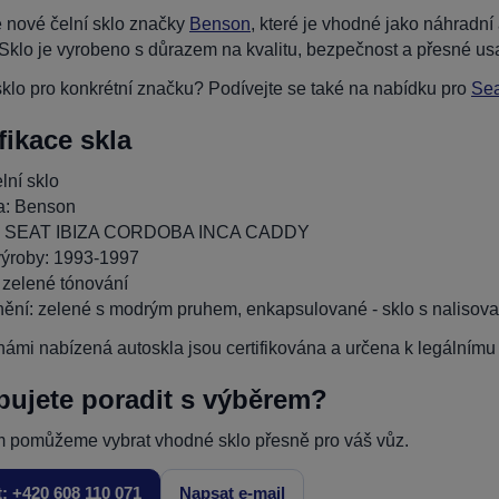
 nové čelní sklo značky
Benson
, které je vhodné jako náhrad
klo je vyrobeno s důrazem na kvalitu, bezpečnost a přesné us
klo pro konkrétní značku? Podívejte se také na nabídku pro
Sea
fikace skla
lní sklo
a: Benson
: SEAT IBIZA CORDOBA INCA CADDY
ýroby: 1993-1997
 zelené tónování
ění: zelené s modrým pruhem, enkapsulované - sklo s nalisovan
ámi nabízená autoskla jsou certifikována a určena k legálnímu p
bujete poradit s výběrem?
 pomůžeme vybrat vhodné sklo přesně pro váš vůz.
t: +420 608 110 071
Napsat e-mail