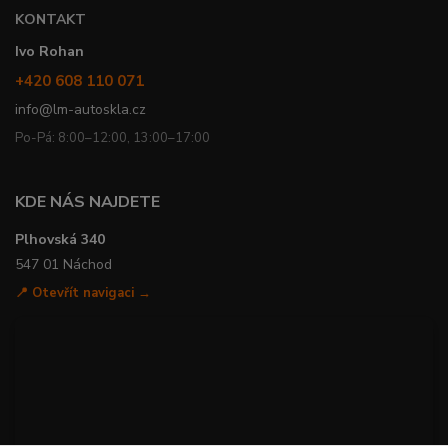
KONTAKT
Ivo Rohan
+420 608 110 071
info@lm-autoskla.cz
Po-Pá: 8:00–12:00, 13:00–17:00
KDE NÁS NAJDETE
Plhovská 340
547 01 Náchod
📍 Otevřít navigaci →