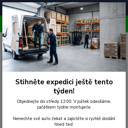
Čelní skla pro
Poradenství
🚘
📞
⭐
4.7/5 (50 recenzí)
unikátní vozy
ZDARMA
OBJEDNÁVEJTE DO STŘEDY 12:00 - KAŽDÝ PÁTEK
EXPEDUJEME!!
0
ks
za
0,00 Kč
Menu
Hledat
Stihněte expedici ještě tento
týden!
Úvod
Seat
Čelní Sklo - SEAT IBIZA HATCHBACK/CORDOBA
Objednejte do středy 12:00. V pátek odesíláme,
4D SEDAN (r.2002-)
začátkem týdne montujete.
Čelní Sklo - SEAT IBIZA
Nenechte své auto čekat a zajistěte si rychlé dodání
hned teď.