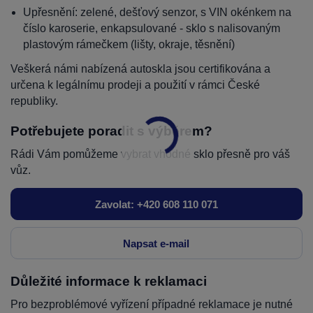
Upřesnění: zelené, dešťový senzor, s VIN okénkem na
číslo karoserie, enkapsulované - sklo s nalisovaným
plastovým rámečkem (lišty, okraje, těsnění)
Veškerá námi nabízená autoskla jsou certifikována a
určena k legálnímu prodeji a použití v rámci České
republiky.
Potřebujete poradit s výběrem?
Rádi Vám pomůžeme vybrat vhodné sklo přesně pro váš
vůz.
Zavolat: +420 608 110 071
Napsat e-mail
Důležité informace k reklamaci
Pro bezproblémové vyřízení případné reklamace je nutné