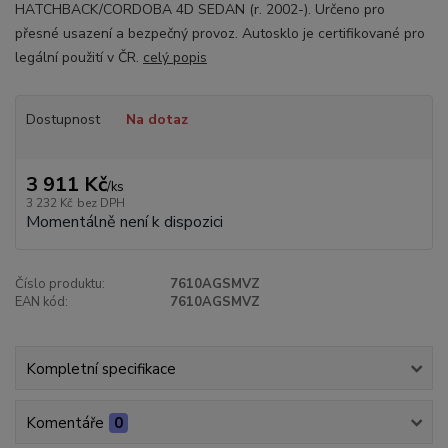
HATCHBACK/CORDOBA 4D SEDAN (r. 2002-). Určeno pro
přesné usazení a bezpečný provoz. Autosklo je certifikované pro
legální použití v ČR.
celý popis
Dostupnost
Na dotaz
3 911 Kč
/
ks
3 232 Kč
bez DPH
Momentálně není k dispozici
Číslo produktu:
7610AGSMVZ
EAN kód:
7610AGSMVZ
Kompletní specifikace
Komentáře
0